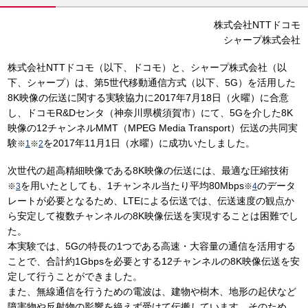
株式会社NTTドコモ
シャープ株式会社
株式会社NTTドコモ（以下、ドコモ）と、シャープ株式会社（以
下、シャープ）は、第5世代移動通信方式（以下、5G）を活用した
8K映像の伝送に関する実験協力に2017年7月18日（火曜）に合意
し、ドコモR&Dセンタ（神奈川県横須賀市）にて、5Gを介した8K
映像の12チャンネルMMT（MPEG Media Transport）伝送の共同実
験
を2017年11月1日（水曜）に成功いたしました。
※
1
※
2
次世代の超高精細映像である8K映像の伝送には、最適な圧縮技術
を用いたとしても、1チャンネル当たり平均80Mbps
のデータ
※
3
※
4
レートが必要となるため、LTEによる伝送では、伝送速度の観点か
ら安定して複数チャンネルの8K映像伝送を実現することは困難でし
た。
本実験では、5Gの特長の1つである高速・大容量の通信を活用する
ことで、合計約1Gbpsを必要とする12チャンネルの8K映像伝送を安
定して行うことができました。
また、無線通信を行うための電波は、建物や樹木、地形の起伏など
障害物や反射物の影響を絶えず受けて伝搬しています。そのため、