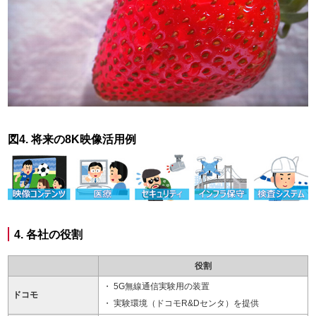
図4. 将来の8K映像活用例
4. 各社の役割
役割
5G無線通信実験用の装置
ドコモ
実験環境（ドコモR&Dセンタ）を提供