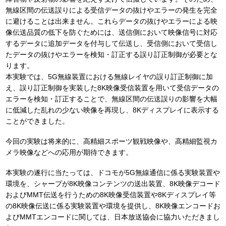
無線区間の伝送誤りによる受信データの抜けやエラーの発生を完全
に避けることは出来ません。これらデータの抜けやエラーによる映
像伝送品質の低下を防ぐためには、送信側において映像信号に対応
するデータに追加データを付与して伝送し、受信側において受信し
たデータの抜けやエラーを検知・訂正する誤り訂正制御が必要とな
ります。
本実験では、5G無線装置における無線レイヤの誤り訂正制御に加
え、誤り訂正制御を実装した8K映像受信装置を用いて受信データの
エラーを検知・訂正することで、無線区間の伝送誤りの影響を大幅
に低減した乱れの少ない映像を再現し、8Kディスプレイに表示する
ことができました。
今回の実験は将来的に、高精細スポーツ観戦映像や、高精細監視カ
メラ映像などへの応用が期待できます。
本実験の遂行に当たっては、ドコモが5G無線通信に係る実験装置や
環境を、シャープが8K映像コンテンツの送出装置、8K映像デコード
およびMMT伝送を行うための8K映像受信装置や8Kディスプレイ等
の8K映像伝送に係る実験装置や環境を提供し、8K映像エンコードお
よびMMTエンコードに関しては、日本放送協会に協力いただきまし