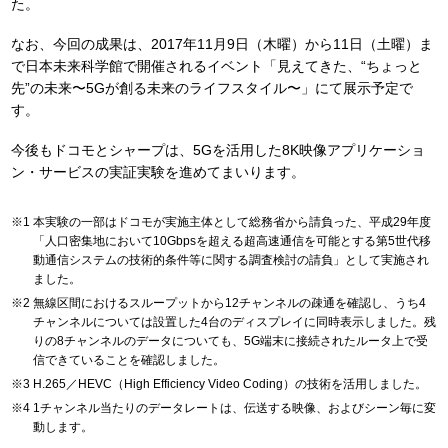
た。
なお、今回の成果は、2017年11月9日（木曜）から11日（土曜）ま
で日本未来科学館で開催されるイベント「見えてきた、“ちょっと
先”の未来〜5Gが創る未来のライフスタイル〜」にて展示予定で
す。
今後もドコモとシャープは、5Gを活用した8K映像アプリケーショ
ン・サービスの実証実験を進めてまいります。
本実験の一部はドコモが実施主体として総務省から請負った、平成29年度
「人口密集地において10Gbpsを超える超高速通信を可能とする第5世代移
動通信システムの技術的条件等に関する調査検討の請負」として実施され
ました。
無線区間におけるスループットから12チャンネルの疎通を確認し、うち4
チャンネルについては設置した4台のディスプレイに同時表示しました。残
りの8チャンネルのデータについても、5G端末に接続されたルータ上で受
信できていることを確認しました。
H.265／HEVC（High Efficiency Video Coding）の技術を活用しました。
1チャンネル当たりのデータレートは、伝送する映像、およびシーン毎に変
動します。