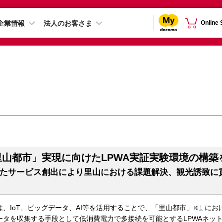
企業情報
法人のお客さま
Online
山都市」実現に向けたLPWA実証実験環境の構築
用したサービス創出により里山における課題解決、観光誘致に
は、IoT、ビッグデータ、AI等を活用することで、「里山都市」
にお
※
1
ータを収集する手段として低消費電力で多接続を可能とするLPWAネッ