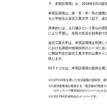
下、本実証環境）を、2018年4月の
本実証環境は、産・官・学・民が連携し
モと学校法人金沢工業大学（以下、金
具体的には、人口減少という里山の課
により予測し、住民の生活を効率的で
金沢工業大学は、本実証環境を利用し
における課題や地域住民のニーズに合っ
に開設予定の金沢工業大学白山麓キャン
供します。
NTTドコモは、本実証環境の提供を通
IoTやAI等を用いた生活基盤の実装等
経済産業省が推進する「地方版IoT推進
ルティスープ株式会社がメンバー
とな
※
3
2017年6月末時点のメンバーです。