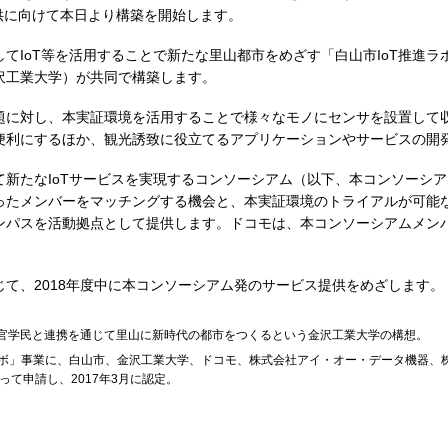
提供に向けて本日より構築を開始します。
てIoT等を活用することで新たな里山都市をめざす「白山市IoT推進ラ
沢工業大学）が共同で構築します。
題に対し、本実証環境を活用することで様々なモノにセンサを設置して収
便利にするほか、観光誘致に役立てるアプリケーションやサービスの開
て新たなIoTサービスを実現するコンソーシアム（以下、本コンソーシ
たメンバーをマッチングする機会と、本実証環境のトライアルが可能な実
パスを活動拠点として提供します。ドコモは、本コンソーシアムメンバ
じて、2018年度中に本コンソーシアム発のサービス提供をめざします。
、産官学民と連携を通じて里山に新時代の都市をつくるという金沢工業大学の構想。
ラボ」事業に、白山市、金沢工業大学、ドコモ、株式会社アイ・オー・データ機器、株
って申請し、2017年3月に認定。