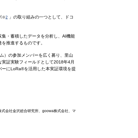
ボ
」の取り組みの一つとして、ドコ
※
2
集・蓄積したデータを分析し、AI機能
発を推進するものです。
アム）の参加メンバーを広く募り、里山
証実験フィールドとして2018年4月
ーにLoRa®を活用した本実証環境を提
式会社金沢総合研究所、goowa株式会社、マ