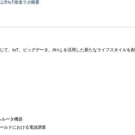
山市IoT推進ラボ概要
じて、IoT、ビッグデータ、AI
を活用した新たなライフスタイルを創
※
1
ルルータ機器
ールドにおける電波調査