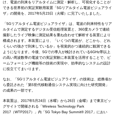
け、電波の到来をリアルタイムに測定・解析し、可視化することが
できる世界初の実証実験用装置「5Gリアルタイム電波ビジュアライ
ザ」の開発を、2017年5月23日（火曜）に完了いたしました。
「5Gリアルタイム電波ビジュアライザ」は、電波の到来特性をリア
ルタイムで測定するデジタル受信処理装置と、360度カメラで連続
撮影したライブ映像に測定結果を重ね合わせて解析する装置により
構成されます。本装置により、「いくつの電波が、どこから、どれ
くらいの強さで到来しているか」を視覚的かつ連続的に観測できる
ようになります。今後、5Gでの導入が検討されている6GHz帯以上
の高い周波数帯の電波での実証実験に本装置を活用することで、ビ
ームフォーミング機能等の技術の実現や、効率的なシステムの設計
に役立ててまいります。
なお、「5Gリアルタイム電波ビジュアライザ」の技術は、総務省か
ら委託された「第5世代移動通信システム実現に向けた研究開発」
の成果の一部です。
本装置は、2017年5月24日（水曜）から26日（金曜）まで東京ビッ
グサイトで開催される「Wireless Technology Park
2017（WTP2017）」内「5G Tokyo Bay Summit® 2017」におい