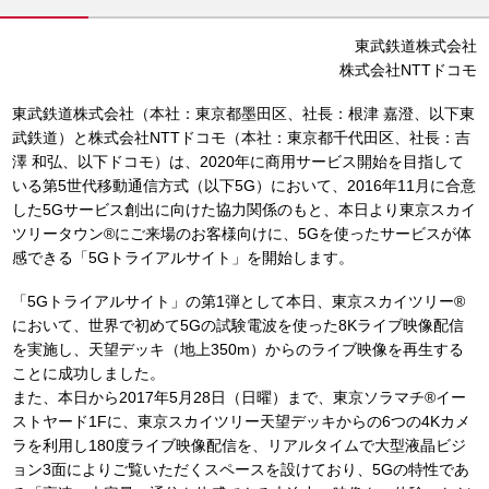
東武鉄道株式会社
株式会社NTTドコモ
東武鉄道株式会社（本社：東京都墨田区、社長：根津 嘉澄、以下東
武鉄道）と株式会社NTTドコモ（本社：東京都千代田区、社長：吉
澤 和弘、以下ドコモ）は、2020年に商用サービス開始を目指して
いる第5世代移動通信方式（以下5G）において、2016年11月に合意
した5Gサービス創出に向けた協力関係のもと、本日より東京スカイ
ツリータウン®にご来場のお客様向けに、5Gを使ったサービスが体
感できる「5Gトライアルサイト」を開始します。
「5Gトライアルサイト」の第1弾として本日、東京スカイツリー®
において、世界で初めて5Gの試験電波を使った8Kライブ映像配信
を実施し、天望デッキ（地上350m）からのライブ映像を再生する
ことに成功しました。
また、本日から2017年5月28日（日曜）まで、東京ソラマチ®イー
ストヤード1Fに、東京スカイツリー天望デッキからの6つの4Kカメ
ラを利用し180度ライブ映像配信を、リアルタイムで大型液晶ビジ
ョン3面によりご覧いただくスペースを設けており、5Gの特性であ