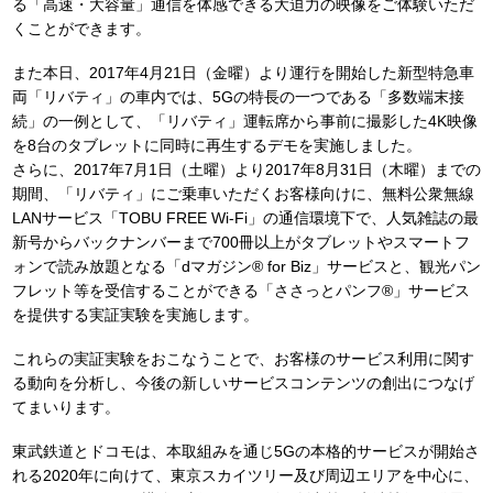
る「高速・大容量」通信を体感できる大迫力の映像をご体験いただ
くことができます。
また本日、2017年4月21日（金曜）より運行を開始した新型特急車
両「リバティ」の車内では、5Gの特長の一つである「多数端末接
続」の一例として、「リバティ」運転席から事前に撮影した4K映像
を8台のタブレットに同時に再生するデモを実施しました。
さらに、2017年7月1日（土曜）より2017年8月31日（木曜）までの
期間、「リバティ」にご乗車いただくお客様向けに、無料公衆無線
LANサービス「TOBU FREE Wi-Fi」の通信環境下で、人気雑誌の最
新号からバックナンバーまで700冊以上がタブレットやスマートフ
ォンで読み放題となる「dマガジン® for Biz」サービスと、観光パン
フレット等を受信することができる「ささっとパンフ®」サービス
を提供する実証実験を実施します。
これらの実証実験をおこなうことで、お客様のサービス利用に関す
る動向を分析し、今後の新しいサービスコンテンツの創出につなげ
てまいります。
東武鉄道とドコモは、本取組みを通じ5Gの本格的サービスが開始さ
れる2020年に向けて、東京スカイツリー及び周辺エリアを中心に、