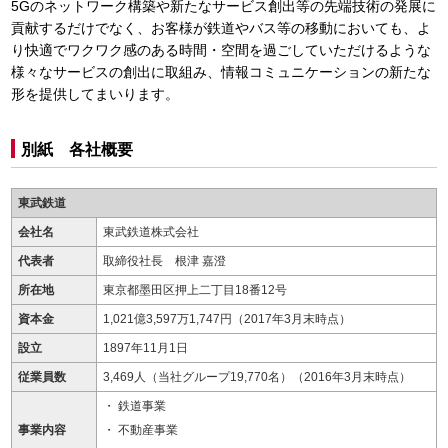
5Gのネットワーク構築や新たなサービス創出等の先端技術の発展に
貢献するだけでなく、お客様が鉄道やバス等の移動においても、よ
り快適でワクワク感のある時間・空間を過ごしていただけるような
様々なサービスの創出に取組み、情報コミュニケーションの新たな
形を提供してまいります。
別紙 各社概要
東武鉄道
会社名
東武鉄道株式会社
代表者
取締役社長 根津 嘉澄
所在地
東京都墨田区押上二丁目18番12号
資本金
1,021億3,597万1,747円（2017年3月末時点）
設立
1897年11月1日
従業員数
3,469人（当社グループ19,770名）（2016年3月末時点）
鉄道事業
事業内容
不動産事業