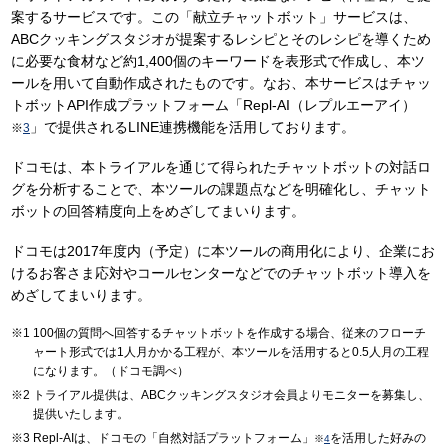
案するサービスです。この「献立チャットボット」サービスは、
ABCクッキングスタジオが提案するレシピとそのレシピを導くため
に必要な食材など約1,400個のキーワードを表形式で作成し、本ツ
ールを用いて自動作成されたものです。なお、本サービスはチャッ
トボットAPI作成プラットフォーム「Repl-AI（レプルエーアイ）
」で提供されるLINE連携機能を活用しております。
※
3
ドコモは、本トライアルを通じて得られたチャットボットの対話ロ
グを分析することで、本ツールの課題点などを明確化し、チャット
ボットの回答精度向上をめざしてまいります。
ドコモは2017年度内（予定）に本ツールの商用化により、企業にお
けるお客さま応対やコールセンターなどでのチャットボット導入を
めざしてまいります。
100個の質問へ回答するチャットボットを作成する場合、従来のフローチ
ャート形式では1人月かかる工程が、本ツールを活用すると0.5人月の工程
になります。（ドコモ調べ）
トライアル提供は、ABCクッキングスタジオ会員よりモニターを募集し、
提供いたします。
Repl-AIは、ドコモの「自然対話プラットフォーム」
を活用した好みの
※
4