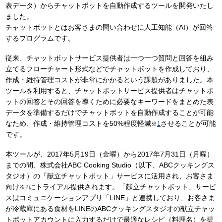
表データ）からチャットボットを自動作成するツールを開発いたし
ました。
チャットボットとはお客さまの問い合わせに人工知能（AI）が回答
するプログラムです。
従来、チャットボットサービス提供者は一つ一つ質問と回答を組み
立てるフローチャート形式などでチャットボットを作成しており、
作成・維持管理コストが非常にかかるという課題がありました。本
ツールを利用すると、チャットボットサービス提供者はチャットボ
ットの回答とその回答を導くために必要なキーワードをまとめた表
データを準備するだけでチャットボットを自動作成することが可能
なため、作成・維持管理コストを50%程度軽減
させることが可能
※
1
です。
本ツールが、2017年5月19日（金曜）から2017年7月31日（月曜）
までの間、株式会社ABC Cooking Studio（以下、ABCクッキングス
タジオ）の「献立チャットボット」サービスに活用され、お客さま
向け
にトライアル提供されます。「献立チャットボット」サービ
※
2
スはコミュニケーションアプリ「LINE」と連携しており、お客さま
が冷蔵庫にある食材をLINEのABCクッキングスタジオの献立チャッ
トボットアカウントに入力するだけで最適なレシピ（料理名）を提