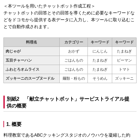
＜本ツールを用いたチャットボット作成工程＞
チャットボットの回答とその回答を導くために必要なキーワードな
どをドコモから提供する表データに入力し、本ツールに取り込むこ
とで自動作成されます。
料理名
カテゴリー
キーワード
キーワード
肉じゃが
おかず
にんじん
たまねぎ
五目チャーハン
ごはんもの
たまねぎ
ピーマン
ふわとろオムライス
ごはんもの
たまねぎ
トマト
ズッキーニのスープヌードル
麺類・粉もの
そうめん
ズッキーニ
別紙2 「献立チャットボット」サービストライアル提
供の概要
1. 概要
料理教室であるABCクッキングスタジオのノウハウを凝縮した約