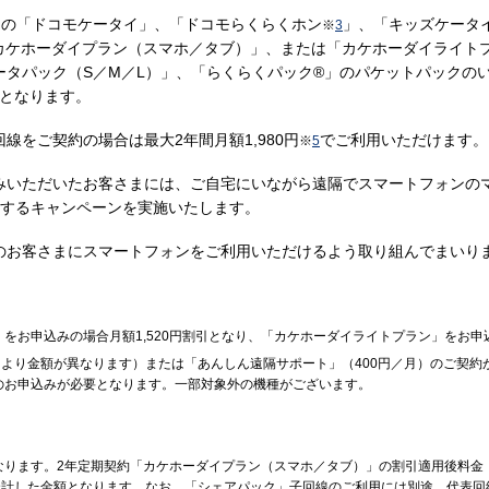
約の「ドコモケータイ」、「ドコモらくらくホン
」、「キッズケータ
※
3
カケホーダイプラン（スマホ／タブ）」、または「カケホーダイライトプ
ータパック（S／M／L）」、「らくらくパック®」のパケットパックの
となります。
線をご契約の場合は最大2年間月額1,980円
でご利用いただけます。
※
5
みいただいたお客さまには、ご自宅にいながら遠隔でスマートフォンの
供するキャンペーンを実施いたします。
のお客さまにスマートフォンをご利用いただけるよう取り組んでまいり
をお申込みの場合月額1,520円割引となり、「カケホーダイライトプラン」をお申
により金額が異なります）または「あんしん遠隔サポート」（400円／月）のご契
のお申込みが必要となります。一部対象外の機種がございます。
ります。2年定期契約「カケホーダイプラン（スマホ／タブ）」の割引適用後料金（1,
合計した金額となります。なお、「シェアパック」子回線のご利用には別途、代表回