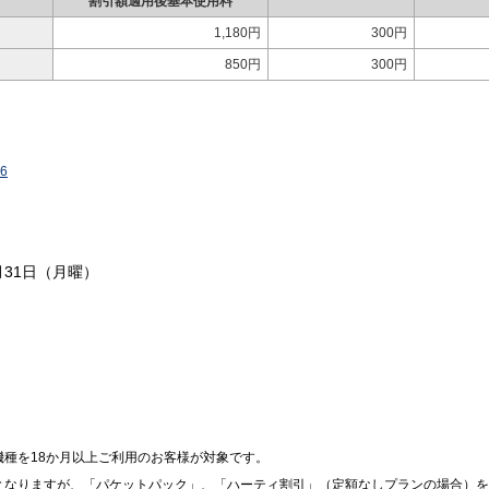
割引額適用後基本使用料
1,180円
300円
850円
300円
6
0月31日（月曜）
種を18か月以上ご利用のお客様が対象です。
となりますが、「パケットパック」、「ハーティ割引」（定額なしプランの場合）を