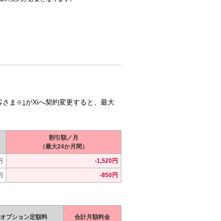
客さま
がXiへ契約変更すると、最大
※
1
割引額／月
（最大24か月間）
円
-1,520円
円
-850円
オプション定額料
合計月額料金