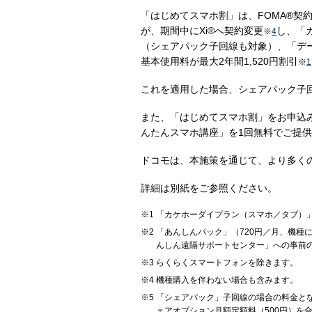
「はじめてスマホ割」は、FOMA®契
が、期間中にXi®へ契約変更
し、「
※
4
（シェアパック子回線も対象）、「デ
基本使用料が最大2年間1,520円割引
※
1
これを適用した場合、シェアパック子回
また、「はじめてスマホ割」をお申込
んたんスマホ講座」を1回無料でご提
ドコモは、本施策を通じて、より多く
詳細は別紙をご参照ください。
「カケホーダイプラン（スマホ／タブ）」
「あんしんパック」（720円／月、機種
んしん遠隔サポートセンター」への事前
らくらくスマートフォンを除きます。
機種購入を伴わない場合も含みます。
「シェアパック」子回線の場合の料金とな
ェアオプション月額定額料（500円）を