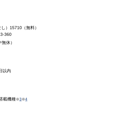
し）15710（無料）
-360
中無休）
日以内
搭載機種
※
3
※
4