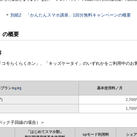
別紙2 「かんたんスマホ講座」1回分無料キャンペーンの概要
」の概要
容
「ドコモらくらくホン」、「キッズケータイ」のいずれかをご利用中のお
本プラン
基本使用料／月
※
4
※
5
ブ）
2,700
1,700
パック子回線の場合）＞
「はじめてスマホ割」
spモード利用料
シェア