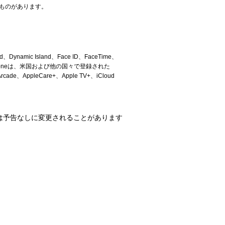
るものがあります。
ld、Dynamic Island、Face ID、FaceTime、
pth、True Toneは、米国および他の国々で登録された
、AppleCare+、Apple TV+、iCloud
は予告なしに変更されることがあります