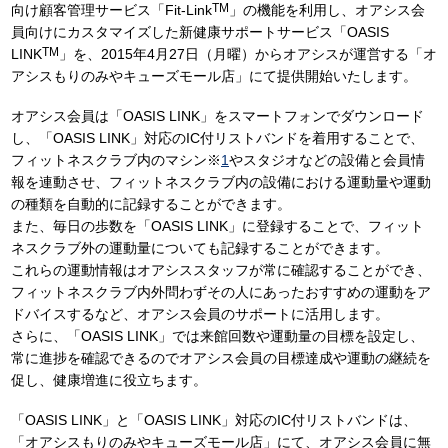
TM
向け顧客管理サービス「Fit-Link
」の機能を利用し、オアシス会
員向けにカスタマイズした新健康サポートサービス「OASIS
TM
LINK
」を、2015年4月27日（月曜）からオアシスが運営する「オ
アシスもりのみやキューズモール店」にて提供開始いたします。
オアシス会員は「OASIS LINK」をスマートフォンでダウンロード
し、「OASIS LINK」対応のIC付リストバンドを着用することで、
フィットネスクラブ内のマシン※
1
やスタジオなどの設備と会員情
報を連動させ、フィットネスクラブ内の設備における運動量や運動
の種類を自動的に記録することができます。
また、毎日の歩数を「OASIS LINK」に登録することで、フィット
ネスクラブ外の運動量についても記録することができます。
これらの運動情報はオアシススタッフが常に確認することができ、
フィットネスクラブ内外問わずその人にあったおすすめの運動をア
ドバイスするなど、オアシス会員のサポートに活用します。
さらに、「OASIS LINK」では来館回数や運動量の目標を設定し、
常に進捗を確認できるのでオアシス会員の目標達成や運動の継続を
促し、健康増進に役立ちます。
「OASIS LINK」と「OASIS LINK」対応のIC付リストバンドは、
「オアシスもりのみやキューズモール店」にて、オアシス会員に無