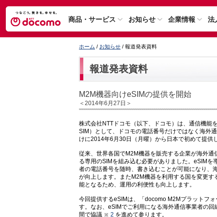
商品・サービス
お知らせ
企業情報
法
ホーム
/
お知らせ
/ 報道発表資料
報道発表資料
M2M機器向けeSIMの提供を開始
＜2014年6月27日＞
株式会社NTTドコモ（以下、ドコモ）は、通信機能を
SIM）として、ドコモの電話番号だけではなく海外通
けに2014年6月30日（月曜）から日本で初めて提供
従来、世界各国でM2M機器を販売する企業が海外通
る専用のSIMを組み込む必要がありました。eSIM
者の電話番号を随時、書き込むことが可能になり、
が向上します。またM2M機器を利用する国を変更す
能となるため、運用の利便性も向上します。
今回提供するeSIMは、「docomo M2Mプラッ
す。なお、eSIMでご利用になる海外通信事業者の
間で協議
2
を進めて参ります。