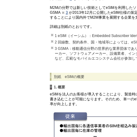
M2Mの分野では新しい技術としてeSIMを利用し
GSMA
3
が2013年12月に公開したeSIM仕様
することにより国内外でM2M事業を展開する企業を
詳細は別紙のとおりです。
1 eSIM（イーシム）：Embedded Subscriber Iden
2 回線数、契約条件、国・地域等によっては、e
3 GSMA：移動通信分野の世界的な業界団体であ
ーカー、ソフトウェアメーカー、設備業者、イン
など、広範なモバイルエコシステム会社が参加し
別紙 eSIMの概要
1. 概要
eSIMを法人のお客様が導入することにより、製造時
書き込むことが可能になります。そのため、単一のe
率が向上します。