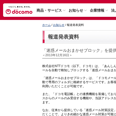
商品・サービス
お知らせ
企業情報
法
ホーム
/
お知らせ
/ 報道発表資料
報道発表資料
「迷惑メールおまかせブロック」を提
＜2013年12月16日＞
株式会社NTTドコモ（以下、ドコモ）は、「あんし
ールを自動で検知しブロックする「迷惑メールおまかせ
「迷惑メールおまかせブロック」は、「ドコモメー
動で専用のフォルダに格納するサービスです。お客
利用いただくことが可能です。
また、「ドコモ電話帳」との連携機能を装備してお
スからのメールのみ受信する機能や、当該アドレス
ます。
なお、従来から提供している「迷惑メール対策設定
だくことで、よりきめ細かな迷惑メール対策が可能