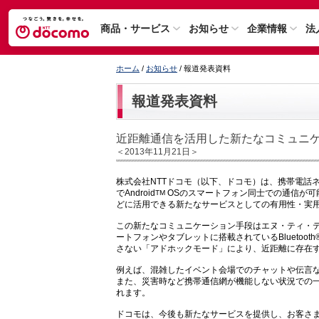
商品・サービス
お知らせ
企業情報
法
ホーム
/
お知らせ
/ 報道発表資料
報道発表資料
近距離通信を活用した新たなコミュニ
＜2013年11月21日＞
株式会社NTTドコモ（以下、ドコモ）は、携帯電話
でAndroid
OSのスマートフォン同士での通信が可
TM
どに活用できる新たなサービスとしての有用性・実
この新たなコミュニケーション手段はエヌ・ティ・
ートフォンやタブレットに搭載されているBlueto
さない「アドホックモード」により、近距離に存在
例えば、混雑したイベント会場でのチャットや伝言
また、災害時など携帯通信網が機能しない状況での
れます。
ドコモは、今後も新たなサービスを提供し、お客さ