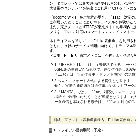
ン・タブレットでは最大通信速度433Mbps、PC等では
大容量のコンテンツを快適にご利用いだけるように
「docomo Wi-Fi」をご契約の場合、「11ac
ご利用いただくことにより本トライアルを体験いた
また、東京メトロとNTTBPが東京メトロの駅構内に
プリを「11ac」対応のスマートフォンにインスト
本トライアルを通じて、「Echika表参道」を利用
ともに、今後のサービス展開に向けて、トライアル
す。
ドコモ、NTTBP、東京メトロは、今後もより快適な
1 「IEEE802.11ac」は、従来規格である「IE
5GHz帯の無線LAN新規格で、送受信時最大6.9
「11ac」は、策定作業中（ドラフト段階）の規格で
2 ベストエフォート方式による提供となります
せん。実際の通信速度は通信環境やネットワーク
3 「MANTA」では、「11ac」対応のスマートフォ
場所でご利用いただくことが可能となります。ただ
ータ通信を体験される場合は、「11ac」対応の
別紙 東京メトロ表参道駅構内「Echika表参道
1. トライアル提供期間（予定）