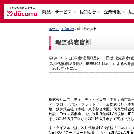
商品・サービス
お知らせ
企業情報
法
ホーム
/
お知らせ
/ 報道発表資料
報道発表資料
東京メトロ表参道駅構内「Echika表
-次世代無線LAN規格「IEEE802.11ac」による公衆
＜2013年7月25日＞
株式会社エヌ・ティ・ティ・ドコモ（本社：東京都
ィ・ブロードバンドプラットフォーム株式会社（本社
地下鉄株式会社（本社：東京都台東区、代表取締役社
施設「Echika表参道」で、次世代無線LAN規格「IEEE8
を、2013年8月下旬から2014年3月末まで実施いた
本トライアルでは、次世代無線LAN規格「11ac」に対
METRO（フードコート広場）」や「ESPACE AP