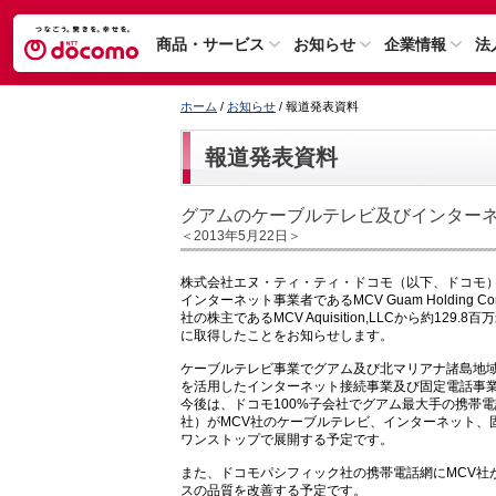
商品・サービス
お知らせ
企業情報
法
ホーム
/
お知らせ
/ 報道発表資料
報道発表資料
グアムのケーブルテレビ及びインターネ
＜2013年5月22日＞
株式会社エヌ・ティ・ティ・ドコモ（以下、ドコモ
インターネット事業者であるMCV Guam Holdin
社の株主であるMCV Aquisition,LLCから約129.8
に取得したことをお知らせします。
ケーブルテレビ事業でグアム及び北マリアナ諸島地域
を活用したインターネット接続事業及び固定電話事
今後は、ドコモ100%子会社でグアム最大手の携帯電話事業
社）がMCV社のケーブルテレビ、インターネット、
ワンストップで展開する予定です。
また、ドコモパシフィック社の携帯電話網にMCV社
スの品質を改善する予定です。