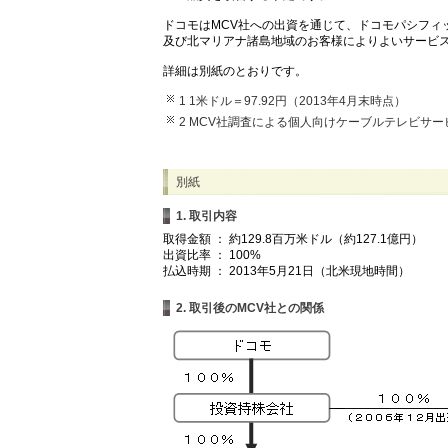
ドコモはMCV社への出資を通じて、ドコモパシフィ
及び北マリアナ諸島地域のお客様によりよいサービ
詳細は別紙のとおりです。
1 1米ドル＝97.92円（2013年4月末時点）
2 MCV社調査による個人向けケーブルテレビサー
別紙
1. 取引内容
取得金額 ： 約129.8百万米ドル（約127.1億円）
出資比率 ： 100%
払込時期 ： 2013年5月21日（北米現地時間）
2. 取引後のMCV社との関係