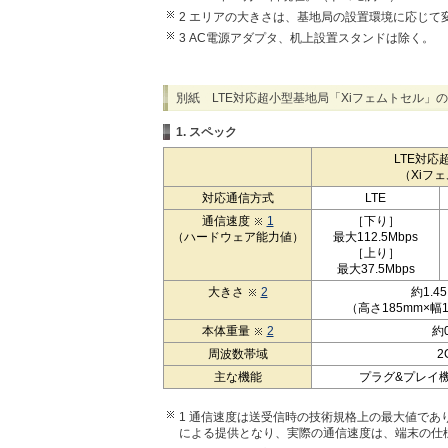
2 エリアの大きさは、基地局の設置環境に応じて
3 AC電源アダプタ、机上設置スタンドは除く。
別紙 LTE対応超小型基地局「Xiフェムトセル」
1. スペック
LTE対応
（Xiフ
対応通信方式
LTE
通信速度
1
［下り］
（ハードウェア能力値）
最大112.5Mbps
［上り］
最大37.5Mbps
大きさ
2
約1.4
（高さ185mm×幅1
本体重量
2
約0
周波数帯域
2
主な機能
プラグ&プレイ
1 通信速度は送受信時の技術規格上の最大値で
による提供となり、実際の通信速度は、端末の仕