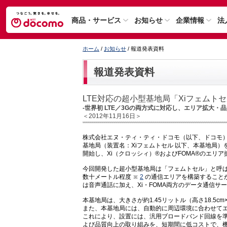
商品・サービス
お知らせ
企業情報
法
ホーム
/
お知らせ
/ 報道発表資料
報道発表資料
LTE対応の超小型基地局「Xiフェムト
-世界初 LTE／3Gの両方式に対応し、エリア拡大・
＜2012年11月16日＞
株式会社エヌ・ティ・ティ・ドコモ（以下、ドコモ
基地局（装置名：Xiフェムトセル 以下、本基地局）
開始し、Xi（クロッシィ）®およびFOMA®のエリ
今回開発した超小型基地局は「フェムトセル」と呼
数十メートル程度
2
の通信エリアを構築することが
は音声通話に加え、Xi・FOMA両方のデータ通信サ
本基地局は、大きさが約1.45リットル（高さ18.5cm×
また、本基地局には、自動的に周辺環境に合わせて
これにより、設置には、汎用ブロードバンド回線を準
よび品質向上の取り組みを、短期間に低コストで、