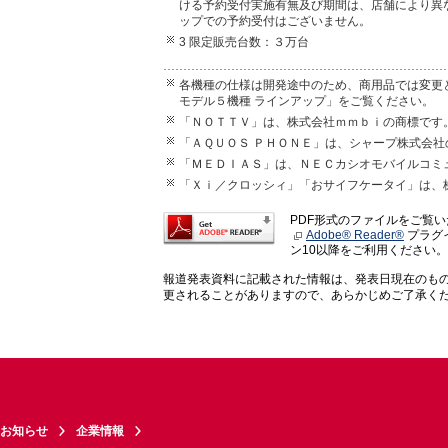
ける予約受付実施有無及び期間は、店舗により異
ップでの予約受付はございません。
3 限定販売台数：３万台
各機種の仕様は開発途中のため、商用品では変更
モデル５機種 ラインアップ」をご覧ください。
「ＮＯＴＴＶ」は、株式会社ｍｍｂｉの商標です
「ＡＱＵＯＳ ＰＨＯＮＥ」は、シャープ株式会社
「ＭＥＤＩＡＳ」は、ＮＥＣカシオモバイルコミ
「Ｘｉ／クロッシィ」「おサイフケータイ」は、
PDF形式のファイルをご覧
Adobe® Reader®
プラグイ
ン10以降をご利用ください。
報道発表資料に記載された情報は、発表日現在のも
更されることがありますので、あらかじめご了承く
お知らせ
企業情報