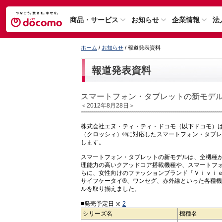
商品・サービス
お知らせ
企業情報
法
ホーム
/
お知らせ
/ 報道発表資料
報道発表資料
スマートフォン・タブレットの新モデ
＜2012年8月28日＞
株式会社エヌ・ティ・ティ・ドコモ（以下ドコモ）
（クロッシィ）®に対応したスマートフォン・タブ
します。
スマートフォン・タブレットの新モデルは、全機種
理能力の高いクアッドコア搭載機種や、スマートフ
らに、女性向けのファッションブランド「Ｖｉｖｉｅ
サイフケータイ®、ワンセグ、赤外線といった各種
ルを取り揃えました。
■発売予定日
2
シリーズ名
機種名