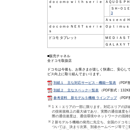
ｄｏｃｏｍｏ ｗｉｔｈ ｓｅｒｉｅ
ＡＱＵＯＳ ＰＨ
ｓ
ＳＨ−０１
3
Ａｓｃｅｎｄ 
ｄｏｃｏｍｏ ＮＥＸＴ ｓｅｒｉｅ
Ｏｐｔｉｍｕｓ 
ｓ
ドコモ タブレット
ＭＥＤＩＡＳ Ｔ
ＧＡＬＡＸＹ Ｔ
■販売チャネル
全ドコモ取扱店
ドコモは今後も、お客さまが楽しく快適に、安心し
ビス向上に取り組んでまいります。
別紙１ 主な対応サービス・機能一覧表
（PDF形
別紙２ 主なスペック一覧表
（PDF形式：132K
参考資料 新モデル５機種 ラインアップ
（PDF形
1 Ｘｉエリアの一部に限ります。対応エリアの
の技術規格上の最大値であり、実際の通信速度を
際の通信速度は、通信環境やネットワークの混雑
2 新モデル５機種の発売に先立ち、全国のドコ
ついては、決まり次第、別途ホームページ等でご