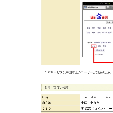
1 本サービスは中国本土のユーザーが対象のため
参考 百度の概要
社名
Ｂａｉｄｕ， Ｉｎｃ
所在地
中国・北京市
ＣＥＯ
李 彦宏（ロビン・リー