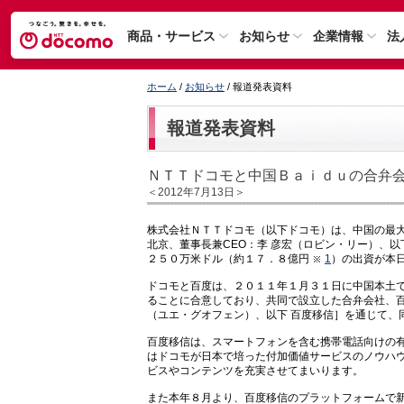
商品・サービス
お知らせ
企業情報
法
ホーム
/
お知らせ
/ 報道発表資料
報道発表資料
ＮＴＴドコモと中国Ｂａｉｄｕの合弁
＜2012年7月13日＞
株式会社ＮＴＴドコモ（以下ドコモ）は、中国の最大
北京、董事長兼CEO：李 彦宏（ロビン・リー）、
２５０万米ドル（約１７．８億円
1
）の出資が本
ドコモと百度は、２０１１年１月３１日に中国本土
ることに合意しており、共同で設立した合弁会社、百
（ユエ・グオフェン）、以下 百度移信］を通じて、
百度移信は、スマートフォンを含む携帯電話向けの
はドコモが日本で培った付加価値サービスのノウハ
ビスやコンテンツを充実させてまいります。
また本年８月より、百度移信のプラットフォームで