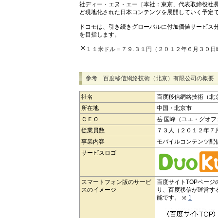
社ディー・エヌ・エー［本社：東京、代表取締役社長
ど現地化された日本コンテンツを展開していく予定
ドコモは、引き続きグローバルに付加価値サービス
を目指します。
1 １米ドル＝７９.３１円（２０１２年６月３０
参考 百度移信網絡技術（北京）有限公司の概要
社名
百度移信網絡技術（北
所在地
中国・北京市
ＣＥＯ
岳 国峰（ユエ・グオフ
従業員数
７３人（２０１２年７
事業内容
モバイルコンテンツ配
サービスロゴ
スマートフォン版のサービ
百度サイトTOPペー
スのイメージ
り、百度移信が運営す
能です。
1