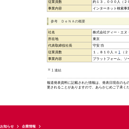
従業員数
約１３，０００人（２
事業内容
インターネット検索事
参考 ＤｅＮＡの概要
社名
株式会社ディー・エヌ
所在地
東京
代表取締役社長
守安 功
従業員数
１，８１０人
1
（２
事業内容
プラットフォーム、ソ
1 連結
報道発表資料に記載された情報は、発表日現在のも
更されることがありますので、あらかじめご了承く
お知らせ
企業情報