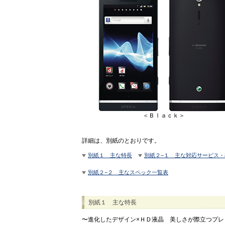
＜Ｂｌａｃｋ＞
詳細は、別紙のとおりです。
別紙１ 主な特長
別紙２−１ 主な対応サービス
別紙２−２ 主なスペック一覧表
別紙１ 主な特長
〜進化したデザイン×ＨＤ液晶 美しさが際立つプレ