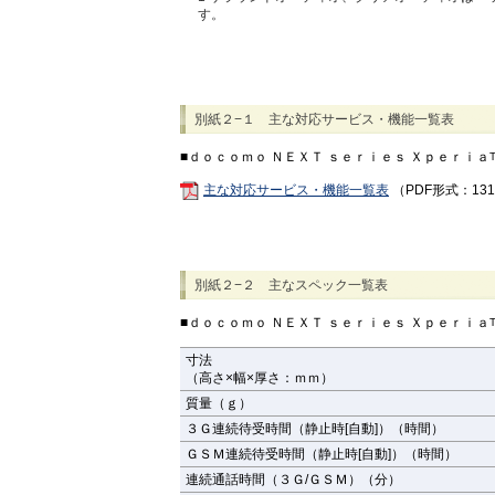
す。
別紙２−１ 主な対応サービス・機能一覧表
■ｄｏｃｏｍｏ ＮＥＸＴ ｓｅｒｉｅｓ Ｘｐｅｒｉａ
主な対応サービス・機能一覧表
（PDF形式：131
別紙２−２ 主なスペック一覧表
■ｄｏｃｏｍｏ ＮＥＸＴ ｓｅｒｉｅｓ Ｘｐｅｒｉａ
寸法
（高さ×幅×厚さ：ｍｍ）
質量（ｇ）
３Ｇ連続待受時間（静止時[自動]）（時間）
ＧＳＭ連続待受時間（静止時[自動]）（時間）
連続通話時間（３Ｇ/ＧＳＭ）（分）