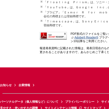
「Ｆｌｏａｔｉｎｇ Ｐｒｉｓｍ」は、ソニー・
「ＹｏｕＴｕｂｅ」は、Ｇｏｏｇｌｅ Ｉｎｃ．
「ブラビア」「Ｅｘｍｏｒ Ｒ ｆｏｒ ｍｏｂ
会社の商標または登録商標です。
「Ｔｉｍｅｓｃａｐｅ」は、Ｓｏｎｙ Ｅｒｉｃｓ
登録商標です。
PDF形式のファイルをご覧
Adobe® Reader®
プラグイ
ン10以降をご利用ください。
報道発表資料に記載された情報は、発表日現在のも
更されることがありますので、あらかじめご了承く
お知らせ
企業情報
パーソナルデータ（個人情報など）について
プライバシーポリシー
サイ
見やすさ・使いやすさの調整
サイトメンテナンス情報
サイトマップ