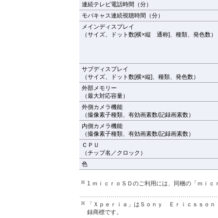
連続テレビ電話時間（分）
モバキャス連続視聴時間（分）
メインディスプレイ
（サイズ、ドット数[横×縦 通称]、種類、発色数）
サブディスプレイ
（サイズ、ドット数[横×縦]、種類、発色数）
外部メモリー
（最大対応容量）
外側カメラ機能
（撮像素子種類、有効画素数/記録画素数）
内側カメラ機能
（撮像素子種類、有効画素数/記録画素数）
ＣＰＵ
（チップ名／クロック）
色
1 ｍｉｃｒｏＳＤのご利用には、同梱の「ｍｉｃ
「Ｘｐｅｒｉａ」はＳｏｎｙ Ｅｒｉｃｓｓｏｎ
録商標です。