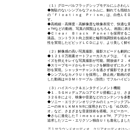
（１）グローバルフラッグシップモデルにふさわし
◆無駄のないシンプルなフォルムに、触れても指紋
の「Ｆｌｏａｔｉｎｇ Ｐｒｉｓｍ」は、白色ＬＥ
す。
◆高精細・高輝度・高解像度な映像表現で、快適な
ｅ
などの動画、写真の閲覧はもちろん、画面に表
TM
◆Ｃｌｅａｒ Ｂｌａｃｋ Ｐａｎｅｌを採用する
液晶。コントラスト向上技術と輪郭強調技術を組み
性を実現したビビッドＬＣＤにより、より美しく鮮
（２）解像感の高い写真撮影、撮影スピードも劇的
◆１２１０万画素オートフォーカスカメラは、「Ｅ
イズを抑えキレイな写真撮影が可能。開放値Ｆ２．
◆スリープモードからキーロックを解除せずにカメ
秒を実現。シャッターチャンスを逃さず撮影できま
◆シンプルなカメラＵＩを採用し、静止画／動画の
した動画はＨＤＭＩケーブル（別売）でフルハイビ
（３）ハイスペック＆エンタテインメント機能
◆１．５ＧＨｚデュアルコアＣＰＵ搭載により、さま
３２ＧＢにより、映像や音楽などのコンテンツを多
◆ソニー・エリクソンオリジナルのミュージックプ
ニーのＷＡＬＫＭＡＮ®に採用されている「xLOUD
オ」など、さまざまな音楽技術を搭載。スピーカー
◆さらに進化したＴｉｍｅｓｃａｐｅ
、アプリケ
TM
追求したソニー・エリクソン独自ＵＩも進化しまし
1 サラウンドオーディオ、クリアオーディオは