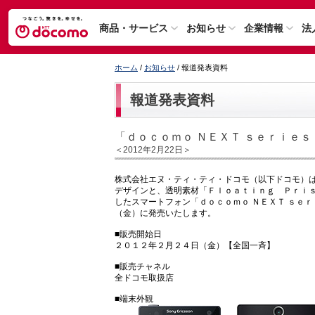
商品・サービス
お知らせ
企業情報
法
ホーム
/
お知らせ
/ 報道発表資料
報道発表資料
「ｄｏｃｏｍｏ ＮＥＸＴ ｓｅｒｉｅｓ
＜2012年2月22日＞
株式会社エヌ・ティ・ティ・ドコモ（以下ドコモ）
デザインと、透明素材「Ｆｌｏａｔｉｎｇ Ｐｒｉ
したスマートフォン「ｄｏｃｏｍｏ ＮＥＸＴ ｓｅｒ
（金）に発売いたします。
■販売開始日
２０１２年２月２４日（金）【全国一斉】
■販売チャネル
全ドコモ取扱店
■端末外観