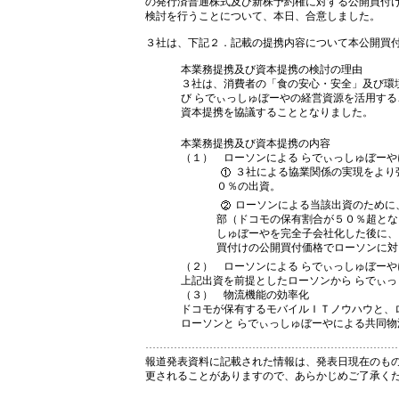
の発行済普通株式及び新株予約権に対する公開買付
検討を行うことについて、本日、合意しました。
３社は、下記２．記載の提携内容について本公開買
本業務提携及び資本提携の検討の理由
３社は、消費者の「食の安心・安全」及び環
び らでぃっしゅぼーやの経営資源を活用す
資本提携を協議することとなりました。
本業務提携及び資本提携の内容
（１） ローソンによる らでぃっしゅぼーや
３社による協業関係の実現をより
０％の出資。
ローソンによる当該出資のために
部（ドコモの保有割合が５０％超とな
しゅぼーやを完全子会社化した後に、
買付けの公開買付価格でローソンに対
（２） ローソンによる らでぃっしゅぼー
上記出資を前提としたローソンから らでぃっ
（３） 物流機能の効率化
ドコモが保有するモバイルＩＴノウハウと、
ローソンと らでぃっしゅぼーやによる共同
報道発表資料に記載された情報は、発表日現在のも
更されることがありますので、あらかじめご了承く