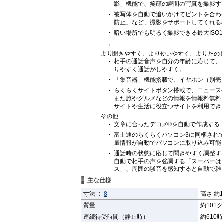
影」機能で、笑顔の瞬間の写真を撮影す
被写体を自動で追いかけてピントを合わ
防止」など、撮影をサポートしてくれる
暗い場所でも明るく撮影できる最大ISO
。
より聞きやすく、より使いやすく、よりたの
相手の通話音声を自分の年齢に応じて、
りやすく通話がしやすく。
「集音器」機能搭載で、イヤホン（別売
らくらくサイトボタン搭載で、ニュース
また旅やグルメなどの情報を情報料無料
サイトや生活に役立つサイトを利用でき
その他
文章に合ったデコメ®を自動で作成する
富士通のらくらくパソコン3に同梱され
量情報が自動でパソコンに取り込み可能
通話時の状態に応じて聞きやすく調整す
自動で相手の声を強調する「スーパーは
ス」、周囲の騒音を感知すると自動で雑
主な仕様
寸法
8
高さ 約1
質量
約101
連続待受時間（静止時）
約610