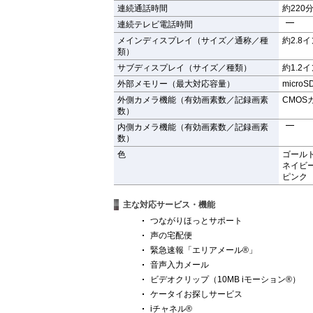
連続通話時間
約220
連続テレビ電話時間
メインディスプレイ（サイズ／通称／種
約2.8
類）
サブディスプレイ（サイズ／種類）
約1.2
外部メモリー（最大対応容量）
micr
外側カメラ機能（有効画素数／記録画素
CMOS
数）
内側カメラ機能（有効画素数／記録画素
数）
色
ゴール
ネイビ
ピンク
主な対応サービス・機能
つながりほっとサポート
声の宅配便
緊急速報「エリアメール®」
音声入力メール
ビデオクリップ（10MB iモーション®）
ケータイお探しサービス
iチャネル®