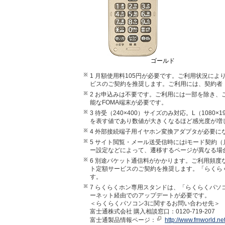
ゴールド
1 月額使用料105円が必要です。ご利用状況に
ビスのご契約を推奨します。ご利用には、契約者・
2 お申込みは不要です。ご利用には一部を除き
能なFOMA端末が必要です。
3 待受（240×400）サイズのみ対応。L（1080
を表す値であり数値が大きくなるほど感光度が増
4 外部接続端子用イヤホン変換アダプタが必要に
5 サイト閲覧・メール送受信時にはiモード契約（
ー設定などによって、遷移するページが異なる場
6 別途パケット通信料がかかります。ご利用頻
ト定額サービスのご契約を推奨します。「らくら
す。
7 らくらくホン専用スタンドは、「らくらくパソ
ーネット経由でのアップデートが必要です。
＜らくらくパソコン3に関するお問い合わせ先＞
富士通株式会社 購入相談窓口：0120-719-207
富士通製品情報ページ：
http://www.fmworld.ne