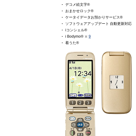
デコメ絵文字®
おまかせロック®
ケータイデータお預かりサービス®
ソフトウェアアップデート 自動更新対応
iコンシェル®
i Bodymo®
9
着うた®