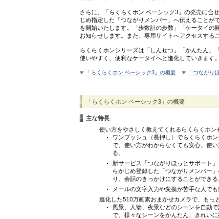
さらに、「らくらくホン ベーシック3」の発売に合
じめ指定した「つながりメンバー」へ伝えることができ
を開始いたします。「歩数計の歩数」「ケータイの
お知らせします。また、専用サイトへアクセスする
らくらくホンシリーズは「しんせつ」「かんたん」
使いやすく、便利なケータイへと進化していきます
「らくらくホン ベーシック3」の概要
「つながり
「らくらくホン ベーシック3」の概要
主な特長
使い方をやさしく教えてくれるらくらくホン
ワンプッシュ（長押し）でらくらくホン
で、使い方がわからなくても安心。使い
る。
新サービス「つながりほっとサポート」
らかじめ登録した「つながりメンバー」
り、会話のきっかけにすることができる
メールの文字入力や変換が苦手な人でも
進化した510万画素おまかせカメラで、もっ
風景、人物、夜景などのシーンを自動で
で、様々なシーンをかんたん、きれいに