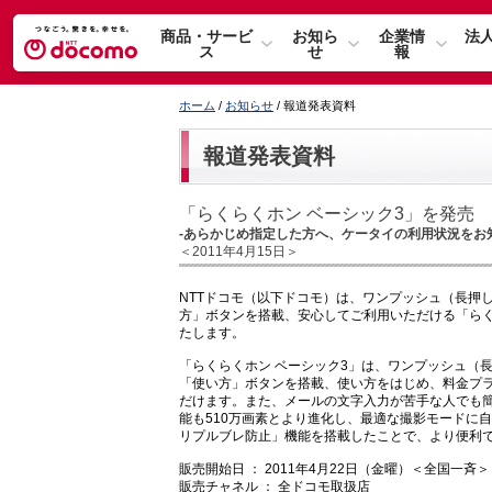
商品・サービ
お知ら
企業情
法
ス
せ
報
ホーム
/
お知らせ
/ 報道発表資料
報道発表資料
「らくらくホン ベーシック3」を発売
-あらかじめ指定した方へ、ケータイの利用状況をお
＜2011年4月15日＞
NTTドコモ（以下ドコモ）は、ワンプッシュ（長押
方」ボタンを搭載、安心してご利用いただける「らくら
たします。
「らくらくホン ベーシック3」は、ワンプッシュ（
「使い方」ボタンを搭載、使い方をはじめ、料金プ
だけます。また、メールの文字入力が苦手な人でも
能も510万画素とより進化し、最適な撮影モードに
リプルブレ防止」機能を搭載したことで、より便利
販売開始日 ： 2011年4月22日（金曜）＜全国一斉＞
販売チャネル ： 全ドコモ取扱店