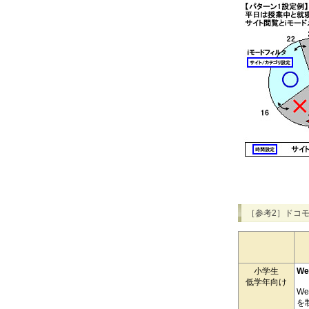
［参考2］ドコ
小学生
W
低学年向け
W
を