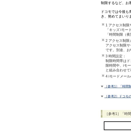
制限するなど、お
ドコモでは今後も
き、努めてまいり
1 アクセス制
「キッズ iモ
「時間制限（夜
2 アクセス制
アクセス制限サ
です。別途、お
3 時間設定：
制限時間帯はド
限時間中、iモ
と組み合わせて
4 iモードメ
［参考1］「時間
［参考2］ドコモ
［参考1］「時