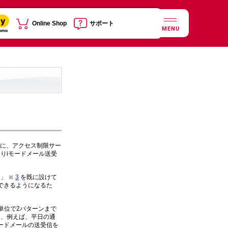
Online Shop
サポート
MENU
的に、アクセス制限サー
よりiモードメール送受
定」
3
を既に設けて
できるようになるた
単位で2パターンまで
り、例えば、平日の通
ードメールの送受信を