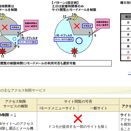
モの主なアクセス制限サービス
アクセス制限
サイト閲覧の可否
サービスの種類
アク
iモードメニューサイト
一般サイト
eb制限
1
サイト
アクセ
ebサイトへのアクセス
を個別
ドコモが提供する一部のサイトを除く
制限し通話とメール機
ること