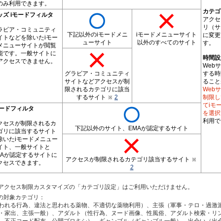
のみ利用できます。
カテゴ
ッズ iモードフィルタ
アクセ
リ（サ
ラビア・コミュニティ
下記以外のiモードメニ
iモードメニューサイト
に変更
イトなどを除いたiモー
ューサイト
以外のすべてのサイト
す。
メニューサイトが閲覧
能です。一般サイトに
時間設
アクセスできません。
Web
グラビア・コミュニティ
する時
サイトなどアクセスが制
ること
限されるカテゴリに該当
Web
するサイト
2
制限し
てiモ
モードフィルタ
を選択
利用で
クセスが制限されるカ
下記以外のサイト、EMAが認定するサイト
ゴリに該当するサイト
除いたiモードメニュー
イト、一般サイトと
MAが認定するサイトに
アクセスが制限されるカテゴリ該当するサイト
クセスできます。
2
ではアクセス制限カスタマイズの「カテゴリ設定」はご利用いただけません。
限の対象カテゴリ：
われる行為、違法と思われる薬物、不適切な薬物利用）、主張（軍事・テロ・過激
・家出、主張一般）、アダルト（性行為、ヌード画像、性風俗、アダルト検索・リ
、不正コード配布、公開プロキシ）、ギャンブル（ギャンブル一般）、出会い（出