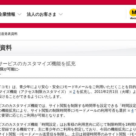
企業情報
法人のお客さま
 報道発表資料
資料
サービスのカスタマイズ機能を拡充
制限が可能に-
＞
下ドコモ）は、青少年により安心・安全にiモード®メールをご利用いただくことを目
マイズ機能（アクセス制限カスタマイズ）
2
を拡充し、2011年2月1日（火曜）
設けることができるようにいたします。
ビスのカスタマイズ機能では、サイト閲覧を制限する時間帯を設定できる「時間設
の機能拡充により、サイト閲覧の制限時間帯にiモードメールの利用可否も選択
4
ご要望に応じたご利用が可能となります。
ビスのカスタマイズ機能「時間設定」はお客様の利用意向に応じて制限時間を1時間
に登録できる機能です。主に青少年のご利用を想定しており、今回の機能拡充によ
サイト閲覧・iモードメール送受信を制限し、土日は就寝時間帯のみサイト閲覧・iモ