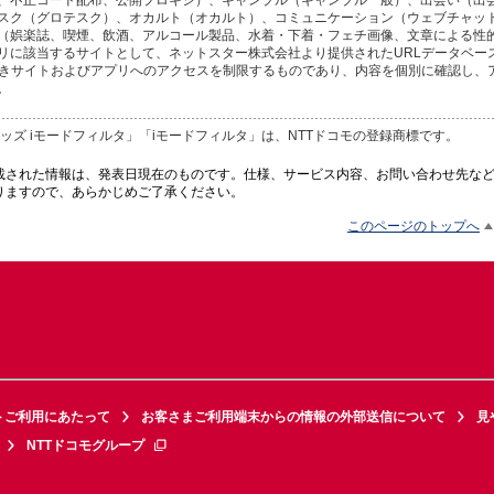
スク（グロテスク）、オカルト（オカルト）、コミュニケーション（ウェブチャット
（娯楽誌、喫煙、飲酒、アルコール製品、水着・下着・フェチ画像、文章による性
リに該当するサイトとして、ネットスター株式会社より提供されたURLデータベー
づきサイトおよびアプリへのアクセスを制限するものであり、内容を個別に確認し、
。
キッズ iモードフィルタ」「iモードフィルタ」は、NTTドコモの登録商標です。
載された情報は、発表日現在のものです。仕様、サービス内容、お問い合わせ先な
りますので、あらかじめご了承ください。
このページのトップへ
トご利用にあたって
お客さまご利用端末からの情報の外部送信について
見
NTTドコモグループ