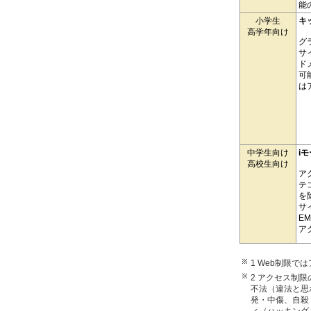
能
小学生
キ
高学年向け
グ
サ
ド
可
は
中学生向け
i
高校生向け
ア
テ
を
サ
E
ア
1 Web制限
2 アクセス制
不法（違法と思
発・中傷、自殺
ィ（ハッキング