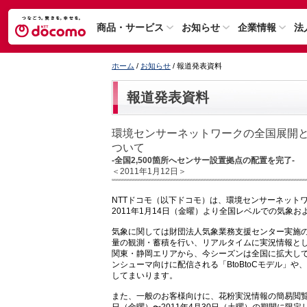
商品・サービス
お知らせ
企業情報
法
ホーム
/
お知らせ
/ 報道発表資料
報道発表資料
環境センサーネットワークの全国展開
ついて
-全国2,500箇所へセンサー設置拠点の配置を完了-
＜2011年1月12日＞
NTTドコモ（以下ドコモ）は、環境センサーネットワ
2011年1月14日（金曜）より全国レベルでの気象
気象に関しては財団法人気象業務支援センター実施
量の観測・蓄積を行い、リアルタイムに実況情報と
関東・静岡エリアから、今シーズンは全国に拡大し
ンシューマ向けに配信される「BtoBtoCモデル」や
してまいります。
また、一般のお客様向けに、花粉実況情報の簡易閲覧サイト「ドコ
日（金曜）〜2011年4月30日（土曜）の期間に限