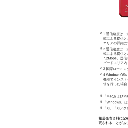
1 通信速度は
式による提供と
エリアの詳細に
2 通信速度は
式による提供と
7.2Mbps、
ピードエリア内
3 国際ローミン
4 Windo
機能でインストー
信を行った場合
「MacおよびM
「Windows」
「Xi」「Xi／
報道発表資料に記
更されることがあ