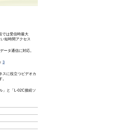
施設では受信時最大
近い短時間アクセス
高速データ通信に対応。
3
ネスに役立つビデオカ
す。
」と「L-02C接続ソ