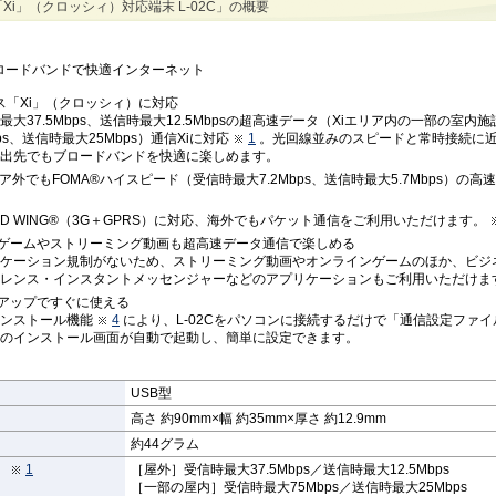
「Xi」（クロッシィ）対応端末 L-02C」の概要
ロードバンドで快適インターネット
ビス「Xi」（クロッシィ）に対応
最大37.5Mbps、送信時最大12.5Mbpsの超高速データ（Xiエリア内の一部の室内
bps、送信時最大25Mbps）通信Xiに対応
1
。光回線並みのスピードと常時接続に
出先でもブロードバンドを快適に楽しめます。
リア外でもFOMA®ハイスピード（受信時最大7.2Mbps、送信時最大5.7Mbps）の
LD WING®（3G＋GPRS）に対応、海外でもパケット通信をご利用いただけます。
ゲームやストリーミング動画も超高速データ通信で楽しめる
ケーション規制がないため、ストリーミング動画やオンラインゲームのほか、ビジ
レンス・インスタントメッセンジャーなどのアプリケーションもご利用いただけま
アップですぐに使える
ンストール機能
4
により、L-02Cをパソコンに接続するだけで「通信設定ファイル
のインストール画面が自動で起動し、簡単に設定できます。
USB型
高さ 約90mm×幅 約35mm×厚さ 約12.9mm
約44グラム
）
1
［屋外］受信時最大37.5Mbps／送信時最大12.5Mbps
［一部の屋内］受信時最大75Mbps／送信時最大25Mbps