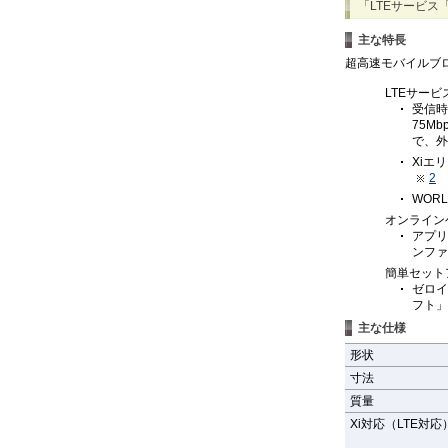
「LTEサービス
主な特長
超高速モバイルブ
LTEサー
受信時
75M
で、外
Xiエ
2
WOR
オンライン
アプリ
ンファ
簡単セット
ゼロイ
フト」
主な仕様
形状
寸法
質量
Xi対応（LTE対応