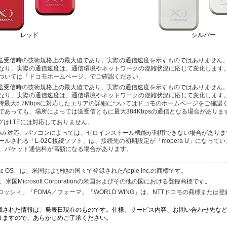
レッド
シルバー
、送受信時の技術規格上の最大値であり、実際の通信速度を示すものではありません
なり、実際の通信速度は、通信環境やネットワークの混雑状況に応じて変化します。
ついては「ドコモホームページ」でご確認ください。
、送受信時の技術規格上の最大値であり、実際の通信速度を示すものではありません
なり、実際の通信速度は、通信環境やネットワークの混雑状況に応じて変化します
送信時最大5.7Mbpsに対応したエリアの詳細についてはドコモのホームページをご確認
であっても、場所によっては送受信ともに最大384Kbpsの通信となる場合がありま
グはLTEには対応しておりません。
wsOSのみ対応。パソコンによっては、ゼロインストール機能が利用できない場合があり
ルされる「L-02C接続ソフト」は、接続先の初期設定が「mopera U」になって
、パケット通信料が高額になる場合があります。
ac OS」は、米国および他の国々で登録されたApple Inc.の商標です。
は、米国Microsoft Corporationの米国およびその他の国における登録商標です。
クロッシィ」「FOMA／フォーマ」「WORLD WING」は、NTTドコモの商標または
載された情報は、発表日現在のものです。仕様、サービス内容、お問い合わせ先な
りますので、あらかじめご了承ください。