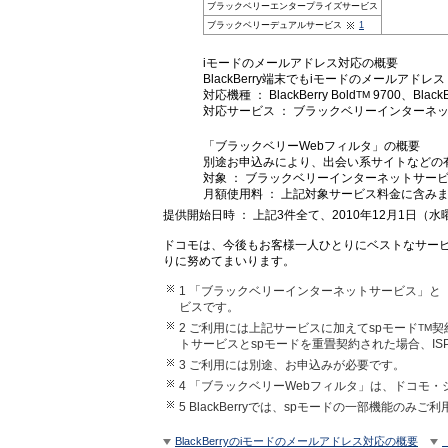
ブラックベリーエンタープライズサービス
ブラックベリーデュアルサービス
1
iモードのメールアドレス対応の概要
BlackBerry端末でもiモードのメールアドレ
対応機種 ： BlackBerry Bold
9700、BlackB
TM
対応サービス ： ブラックベリーインターネ
「ブラックベリーWebフィルタ」の概要
別途お申込みにより、出会い系サイトなどの
対象 ： ブラックベリーインターネットサー
月額使用料 ： 上記対象サービス料金に含み
提供開始日時 ： 上記3件全て、2010年12月1日（
ドコモは、今後もお客様一人ひとりにベストなサー
りに努めてまいります。
1 「ブラックベリーインターネットサービス」
ビスです。
2 ご利用には上記サービスに加えてspモード
契
TM
トサービスとspモードを重畳契約された場合、I
3 ご利用には別途、お申込みが必要です。
4 「ブラックベリーWebフィルタ」は、ドコモ
5 BlackBerryでは、spモードの一部機能
BlackBerryのiモードのメールアドレス対応の概要