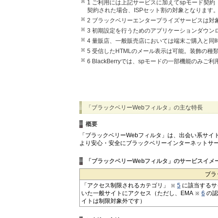
1 ご利用には上記サービスに加えてspモード契約
契約された場合、ISPセット割の対象となります
2 ブラックベリーエンタープライズサービスは対
3 初期設定を行うためのアプリケーションダウン
4 量販店、一般販売店においては端末ご購入と同
5 受信したHTMLのメール表示は可能。装飾の
6 BlackBerryでは、spモードの一部機能
「ブラックベリーWebフィルタ」の主な特長
概要
「ブラックベリーWebフィルタ」は、出会い系サイ
より安心・安全にブラックベリーインターネットサ
「ブラックベリーWebフィルタ」のサービスイメ
ブラ
「アクセス制限されるカテゴリ」
5
に該当するサ
いた一般サイトにアクセス（ただし、EMA
6
の認
イトは制限対象外です）