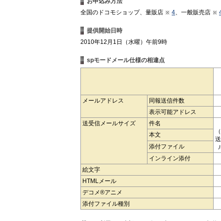
お申込み方法
全国のドコモショップ、量販店
4
、一般販売店
提供開始日時
2010年12月1日（水曜）午前9時
spモードメール仕様の相違点
メールアドレス
同報送信件数
表示可能アドレス
送受信メールサイズ
件名
（
本文
送
添付ファイル
インライン添付
絵文字
HTMLメール
デコメ®アニメ
添付ファイル種別