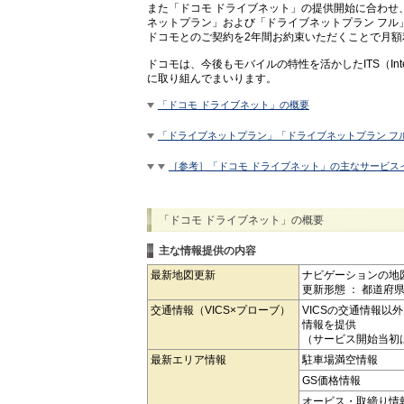
また「ドコモ ドライブネット」の提供開始に合わせ
ネットプラン」および「ドライブネットプラン フル
ドコモとのご契約を2年間お約束いただくことで月
ドコモは、今後もモバイルの特性を活かしたITS（Intelli
に取り組んでまいります。
「ドコモ ドライブネット」の概要
「ドライブネットプラン」「ドライブネットプラン フ
［参考］「ドコモ ドライブネット」の主なサービス
「ドコモ ドライブネット」の概要
主な情報提供の内容
最新地図更新
ナビゲーションの地
更新形態 ： 都道府
交通情報（VICS×プローブ）
VICSの交通情報
情報を提供
（サービス開始当初は
最新エリア情報
駐車場満空情報
GS価格情報
オービス・取締り情