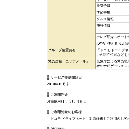
天気予報
季節特集
グルメ情報
施設情報
テレビ紹介スポット
iD
が使えるお店情
TM
グループ位置共有
「ドコモ ドライブ
いの現在位置などを
緊急速報「エリアメール」
気象庁による緊急地
者のナビゲーション
サービス提供開始日
2010年10月末
ご利用料金
月額使用料 ： 315円
1
ご利用対象のお客様
「ドコモ ドライブネット」対応端末をご利用のお客