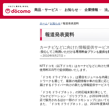
商品・サービス
お知らせ
企業情報
法
ホーム
/
お知らせ
/ 報道発表資料
報道発表資料
カーナビなどに向けた情報提供サービス
-安心してご利用いただける専用料金プランも提供を
＜2010年9月27日＞
NTTドコモ（以下ドコモ）はカーナビなどに向けた
使用料315円で提供開始いたします。
「ドコモ ドライブネット」は通信モジュールを内蔵
トワークを通じて、最新の地図情報や車の位置に応
届けするドライバー向けの新たな情報提供サービス
「ドコモ ドライブネット」の対応端末第1弾として
ブルナビゲーション「ゴリラプラス」が2010年1
店で販売されるほか一部のドコモショップにおいて
また、「ドコモ ドライブネット」は、2010年度第