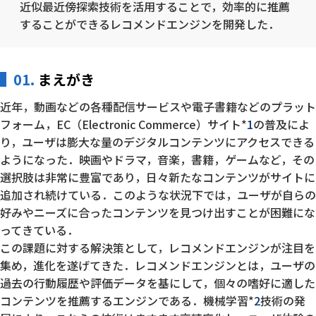
近似最近傍探索技術を活用することで，効率的に推薦
することができるレコメンドエンジンを開発した．
01.
まえがき
近年，動画などの各種配信サービスや電子書籍などのプラット
フォーム，EC（Electronic Commerce）サイト*
1
の普及によ
り，ユーザは膨大な量のデジタルコンテンツにアクセスできる
ようになった．映画やドラマ，音楽，書籍，ゲームなど，その
選択肢は非常に豊富であり，日々新たなコンテンツがサイトに
追加され続けている．このような状況下では，ユーザが自らの
好みやニーズに合ったコンテンツを見つけ出すことが困難にな
ってきている．
この課題に対する解決策として，レコメンドエンジンが注目を
集め，進化を遂げてきた．レコメンドエンジンとは，ユーザの
過去の行動履歴や評価データを基にして，個々の嗜好に適した
コンテンツを推薦するエンジンである．機械学習*
2
技術の発