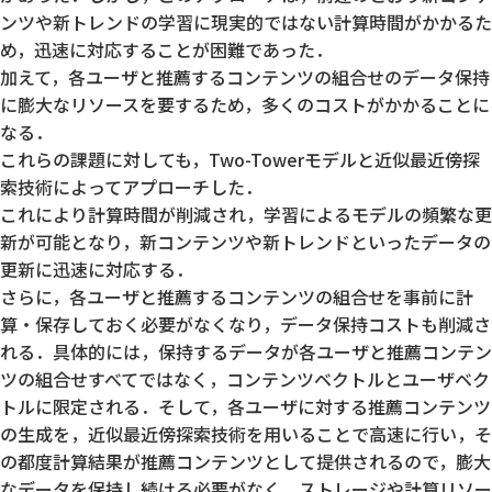
ンツや新トレンドの学習に現実的ではない計算時間がかかるた
め，迅速に対応することが困難であった．
加えて，各ユーザと推薦するコンテンツの組合せのデータ保持
に膨大なリソースを要するため，多くのコストがかかることに
なる．
これらの課題に対しても，Two-Towerモデルと近似最近傍探
索技術によってアプローチした．
これにより計算時間が削減され，学習によるモデルの頻繁な更
新が可能となり，新コンテンツや新トレンドといったデータの
更新に迅速に対応する．
さらに，各ユーザと推薦するコンテンツの組合せを事前に計
算・保存しておく必要がなくなり，データ保持コストも削減さ
れる．具体的には，保持するデータが各ユーザと推薦コンテン
ツの組合せすべてではなく，コンテンツベクトルとユーザベク
トルに限定される．そして，各ユーザに対する推薦コンテンツ
の生成を，近似最近傍探索技術を用いることで高速に行い，そ
の都度計算結果が推薦コンテンツとして提供されるので，膨大
なデータを保持し続ける必要がなく，ストレージや計算リソー