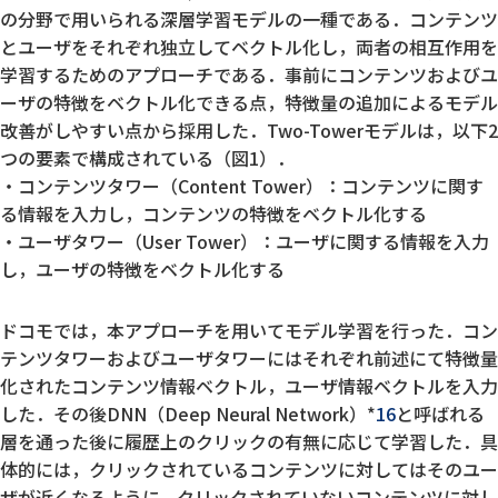
の分野で用いられる深層学習モデルの一種である．コンテンツ
とユーザをそれぞれ独立してベクトル化し，両者の相互作用を
学習するためのアプローチである．事前にコンテンツおよびユ
ーザの特徴をベクトル化できる点，特徴量の追加によるモデル
改善がしやすい点から採用した．Two-Towerモデルは，以下2
つの要素で構成されている（図1）．
コンテンツタワー（Content Tower）：コンテンツに関す
る情報を入力し，コンテンツの特徴をベクトル化する
ユーザタワー（User Tower）：ユーザに関する情報を入力
し，ユーザの特徴をベクトル化する
ドコモでは，本アプローチを用いてモデル学習を行った．コン
テンツタワーおよびユーザタワーにはそれぞれ前述にて特徴量
化されたコンテンツ情報ベクトル，ユーザ情報ベクトルを入力
した．その後DNN（Deep Neural Network）*
16
と呼ばれる
層を通った後に履歴上のクリックの有無に応じて学習した．具
体的には，クリックされているコンテンツに対してはそのユー
ザが近くなるように，クリックされていないコンテンツに対し