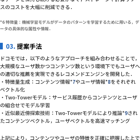
スのコストを大幅に削減できる．
特徴量：機械学習モデルがデータのパターンを学習するために用いる，デ
ータの具体的な属性や情報．
03.
提案手法
ドコモでは，以下のようなアプローチを組み合わせることで，
大規模なユーザ数かつコンテンツ数という環境下でもユーザへ
の適切な推薦を実現できるレコメンドエンジンを開発した．
特徴量生成：コンテンツ情報*
7
やユーザ情報*
8
をそれぞれ
ベクトル化
Two-Towerモデル：サービス履歴からコンテンツとユーザ
の組合せでモデル学習
近似最近傍探索技術：Two-Towerモデルにより推論*
9
され
たコンテンツベクトル，ユーザベクトルを高速マッチング
上記により，コンテンツやユーザの特徴を正確に把握した上で