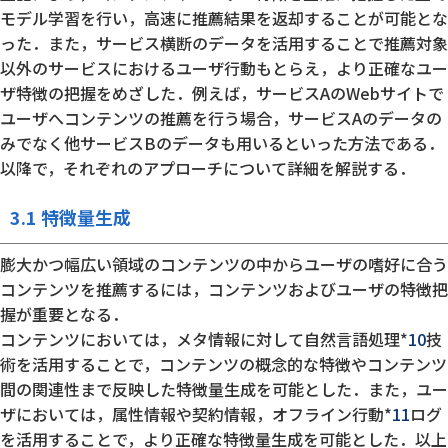
モデル学習を行い，高速に推薦結果を返却することが可能とな
った．また，サービス横断のデータを活用することで推薦対象
以外のサービスにおけるユーザ行動もとらえ，より正確なユー
ザ特徴の把握をめざした．例えば，サービスAのWebサイトで
ユーザへコンテンツの推薦を行う場合，サービスAのデータの
みでなく他サービスBのデータも用いるといった方法である．
以降で，それぞれのアプローチについて詳細を解説する．
3.1 特徴量生成
膨大かつ幅広い領域のコンテンツの中からユーザの嗜好に合う
コンテンツを推薦するには，コンテンツおよびユーザの特徴把
握が重要となる．
コンテンツにおいては，メタ情報に対して自然言語処理*
10
技
術を活用することで，コンテンツの概念的な特徴やコンテンツ
間の関連性まで反映した特徴量生成を可能とした．また，ユー
ザにおいては，属性情報や契約情報，オフライン行動*
11
ログ
を活用することで，より正確な特徴量生成を可能とした．以上