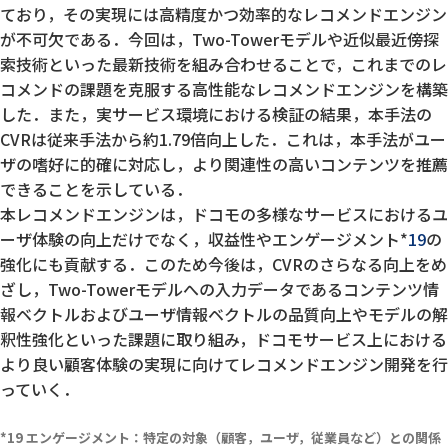
ており，その実現には高精度かつ効率的なレコメンドエンジン
が不可欠である．今回は，Two-Towerモデルや近似最近傍探
索技術といった最新技術を組み合わせることで，これまでのレ
コメンドの課題を克服する高性能なレコメンドエンジンを構築
した．また，実サービス環境における検証の結果，本手法の
CVRは従来手法から約1.79倍向上した．これは，本手法がユー
ザの嗜好に的確に対応し，より関連性の高いコンテンツを推薦
できることを示している．
本レコメンドエンジンは，ドコモの多様なサービスにおけるユ
ーザ体験の向上だけでなく，収益性やエンゲージメント*
19
の
強化にも貢献する．このため今後は，CVRのさらなる向上をめ
ざし，Two-Towerモデルへの入力データであるコンテンツ情
報ベクトルおよびユーザ情報ベクトルの品質向上やモデルの解
釈性強化といった課題に取り組み，ドコモサービス上における
より良い顧客体験の実現に向けてレコメンドエンジン開発を行
っていく．
エンゲージメント：特定の対象（顧客，ユーザ，従業員など）との関係