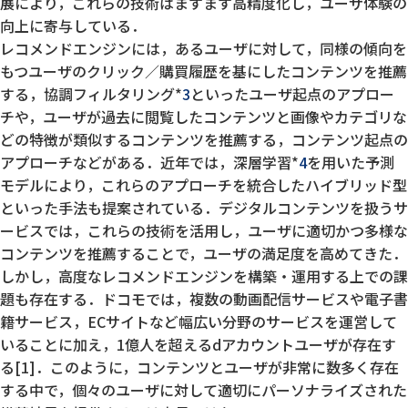
展により，これらの技術はますます高精度化し，ユーザ体験の
向上に寄与している．
レコメンドエンジンには，あるユーザに対して，同様の傾向を
もつユーザのクリック／購買履歴を基にしたコンテンツを推薦
する，協調フィルタリング*
3
といったユーザ起点のアプロー
チや，ユーザが過去に閲覧したコンテンツと画像やカテゴリな
どの特徴が類似するコンテンツを推薦する，コンテンツ起点の
アプローチなどがある．近年では，深層学習*
4
を用いた予測
モデルにより，これらのアプローチを統合したハイブリッド型
といった手法も提案されている．デジタルコンテンツを扱うサ
ービスでは，これらの技術を活用し，ユーザに適切かつ多様な
コンテンツを推薦することで，ユーザの満足度を高めてきた．
しかし，高度なレコメンドエンジンを構築・運用する上での課
題も存在する．ドコモでは，複数の動画配信サービスや電子書
籍サービス，ECサイトなど幅広い分野のサービスを運営して
いることに加え，1億人を超えるdアカウントユーザが存在す
る[1]．このように，コンテンツとユーザが非常に数多く存在
する中で，個々のユーザに対して適切にパーソナライズされた