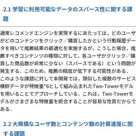
2.1 学習に利用可能なデータのスパース性に関する課
題
通常レコメンドエンジンを実現するにあたっては，どのユーザ
がどのコンテンツをクリック／購買したかという行動履歴デー
タを用いて推薦結果の最適化を実施するが，こうした場合，推
薦すべきコンテンツの種類に対して，各ユーザがクリック／購
買した商品数が非常に少ない（スパースである）という問題が
発生する．このため，推薦の精度が低下する可能性がある．
このような課題に対して本開発では，類似した複数のサービス
横断データが特徴量*
6
として組み込まれたTwo-Towerモデル
を用いることでアプローチしている．これは，Two-Towerモ
デルがさまざまな特徴量を統合することが容易な性質だからで
ある．
2.2 大規模なユーザ数とコンテンツ数の計算速度に関
する課題