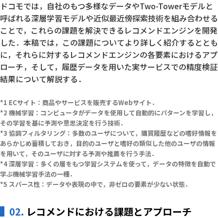
ドコモでは，自社のもつ多様なデータやTwo-Towerモデルと
呼ばれる深層学習モデルや近似最近傍探索技術を組み合わせる
ことで，これらの課題を解決できるレコメンドエンジンを開発
した．本稿では，この課題についてより詳しく紹介するととも
に，それらに対するレコメンドエンジンの各要素におけるアプ
ローチ，そして，履歴データを用いた実サービスでの精度検証
結果について解説する．
ECサイト：商品やサービスを販売するWebサイト．
機械学習：コンピュータがデータを使用して自動的にパターンを学習し，
その学習を基に予測や意思決定を行う技術．
協調フィルタリング：多数のユーザについて，購買履歴などの嗜好情報を
あらかじめ蓄積しておき，目的のユーザと嗜好の類似した他のユーザの情報
を用いて，そのユーザに対する予測や推薦を行う手法．
深層学習：多くの層をもつ学習システムを使って，データの特徴を自動で
学ぶ機械学習手法の一種．
スパース性：データや表現の中で，非ゼロの要素が少ない状態．
02.
レコメンドにおける課題とアプローチ