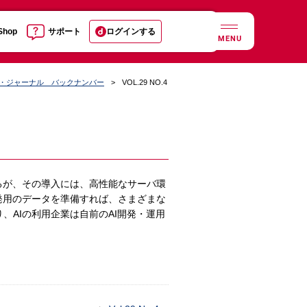
 Shop
サポート
ログインする
MENU
ル・ジャーナル バックナンバー
VOL.29 NO.4
るが、その導入には、高性能なサーバ環
発用のデータを準備すれば、さまざまな
、AIの利用企業は自前のAI開発・運用