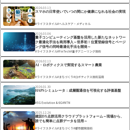
2026.03.13
スマホの日常使いでいつの間にか健康になれる社会の実現
#ライフスタイル
#ヘルスケア・メディカル
2026.03.06
量子コンピューティング基盤を活用した新たなネットワー
ク最適化手法を商用導入～世界初！位置登録信号とページ
ング信号の同時最適化手法を開発～
#ライフスタイル
#FinTech
#量子アニーリング技術
2026.02.13
AI・ロボティクスで実現するスマート農業
#ライフスタイル
#まちづくり
#ロボティクス技術活用
2026.01.30
HAPSシミュレータ：成層圏通信を可視化する評価基盤
#5G Evolution & 6G
#NTN
2025.12.26
建設DX点群活用クラウドプラットフォーム～現場から、
誰でも簡単に点群データを活用～
#ライフスタイル
#まちづくり
#都市開発技術