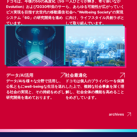
ドコモは、今後の5Gの高度化（5G
一人ひとりが輝き、寄り添いなが
Evolution）および2030年頃のサー
ら、あらゆる可能性が広がっていく
ビス実現を目指す次世代の移動通信
社会へ "Wellbeing Society"の実現
システム「6G」の研究開発を進め
に向け、ライフスタイル共創ラボと
ています。
して取り組んでいます。
データ/AI活用
社会最適化
データ/AIを様々な分野で活用し、
ドコモは個人のプライバシーを保護
公私ともにwell-beingな生活を送れ
した上で、複雑な社会事象を深く理
る社会の実現と、その持続をめざし
解し、社会全体の機能を高めること
研究開発を進めております。
をめざしています。
archives