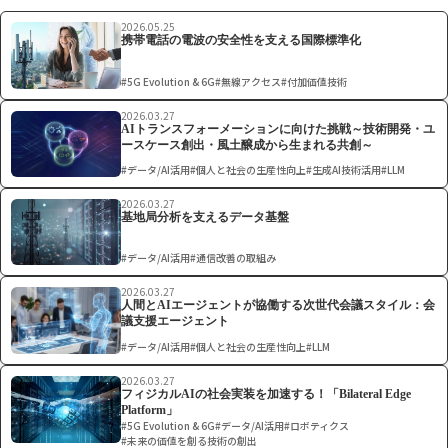
2026.05.25
携帯電話の電波の安全性を支える国際標準化
#5G Evolution & 6G
#無線アクセス
#付加価値技術
2026.03.27
AIトランスフォーメーションに向けた挑戦～技術開発・ユ
ースケース創出・風土醸成から生まれる共創～
#データ/AI活用
#個人と社会の生産性向上
#生成AI技術活用
#LLM
2026.03.27
基地局分析を支えるデータ基盤
#データ/AI活用
#通信改善の取組み
2026.03.27
人間とAIエージェントが協働する次世代会議スタイル：会
議支援エージェント
#データ/AI活用
#個人と社会の生産性向上
#LLM
2026.03.27
フィジカルAIの社会実装を加速する！「Bilateral Edge
Platform」
#5G Evolution & 6G
#データ/AI活用
#ロボティクス
#未来の価値を創る技術の創出