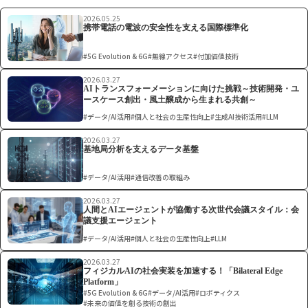
2026.05.25
携帯電話の電波の安全性を支える国際標準化
#5G Evolution & 6G
#無線アクセス
#付加価値技術
2026.03.27
AIトランスフォーメーションに向けた挑戦～技術開発・ユ
ースケース創出・風土醸成から生まれる共創～
#データ/AI活用
#個人と社会の生産性向上
#生成AI技術活用
#LLM
2026.03.27
基地局分析を支えるデータ基盤
#データ/AI活用
#通信改善の取組み
2026.03.27
人間とAIエージェントが協働する次世代会議スタイル：会
議支援エージェント
#データ/AI活用
#個人と社会の生産性向上
#LLM
2026.03.27
フィジカルAIの社会実装を加速する！「Bilateral Edge
Platform」
#5G Evolution & 6G
#データ/AI活用
#ロボティクス
#未来の価値を創る技術の創出