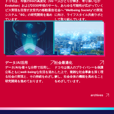
ドコモは、今後の5Gの高度化（5G
一人ひとりが輝き、寄り添いなが
Evolution）および2030年頃のサー
ら、あらゆる可能性が広がっていく
ビス実現を目指す次世代の移動通信
社会へ "Wellbeing Society"の実現
システム「6G」の研究開発を進め
に向け、ライフスタイル共創ラボと
ています。
して取り組んでいます。
データ/AI活用
社会最適化
データ/AIを様々な分野で活用し、
ドコモは個人のプライバシーを保護
公私ともにwell-beingな生活を送れ
した上で、複雑な社会事象を深く理
る社会の実現と、その持続をめざし
解し、社会全体の機能を高めること
研究開発を進めております。
をめざしています。
archives