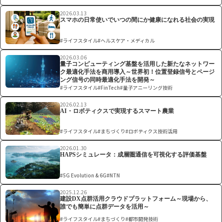
2026.03.13
スマホの日常使いでいつの間にか健康になれる社会の実現
#ライフスタイル
#ヘルスケア・メディカル
2026.03.06
量子コンピューティング基盤を活用した新たなネットワー
ク最適化手法を商用導入～世界初！位置登録信号とページ
ング信号の同時最適化手法を開発～
#ライフスタイル
#FinTech
#量子アニーリング技術
2026.02.13
AI・ロボティクスで実現するスマート農業
#ライフスタイル
#まちづくり
#ロボティクス技術活用
2026.01.30
HAPSシミュレータ：成層圏通信を可視化する評価基盤
#5G Evolution & 6G
#NTN
2025.12.26
建設DX点群活用クラウドプラットフォーム～現場から、
誰でも簡単に点群データを活用～
#ライフスタイル
#まちづくり
#都市開発技術