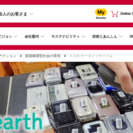
法人のお客さま
Online
ビジョン
会社案内
サステナビリティ
技術とあんしん
I
 アクション
資源循環型社会の実現
ドコモ ケータイリサイクル