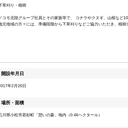
下草刈り・植樹
ドコモ北陸グループ社員とその家族等で、 コナラやクヌギ、山桜など1
地元地域の方々には、準備段階から下草刈りなどご協力いただき、植樹
開設年月日
2017年2月20日
場所・面積
石川県小松市若杉町「憩いの森」地内（0.46ヘクタール）