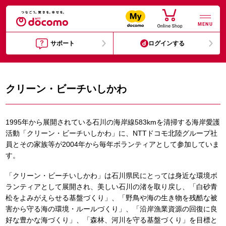
MENU
サポート
ログインする
クリーン・ビーチいしかわ
1995年から展開されている石川の海岸線583kmを清掃する海岸愛護
活動「クリーン・ビーチいしかわ」に、NTTドコモ北陸グループ社
員とその家族等が2004年から毎年ボランティアとして参加していま
す。
「クリーン・ビーチいしかわ」は石川県民にとっては身近な環境ボ
ランティアとして展開され、美しい石川の渚を取り戻し、「白砂青
松をよみがえらせる基盤づくり」、「野鳥や海の生き物を残酷な被
害から守る海の環境・ルールづくり」、「沿岸漁業資源の回復に良
好な豊かな海づくり」、「森林、河川を守る基盤づくり」を目標と