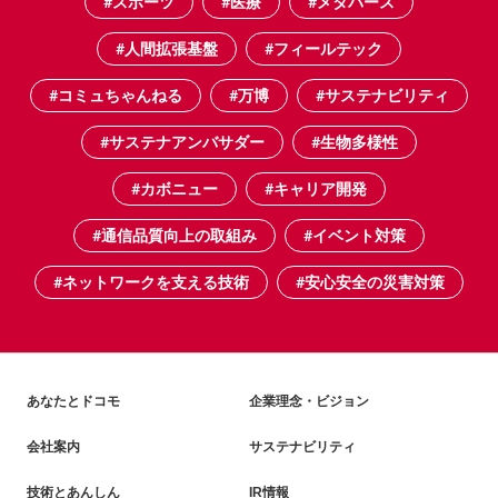
#スポーツ
#医療
#メタバース
#人間拡張基盤
#フィールテック
#コミュちゃんねる
#万博
#サステナビリティ
#サステナアンバサダー
#生物多様性
#カボニュー
#キャリア開発
#通信品質向上の取組み
#イベント対策
#ネットワークを支える技術
#安心安全の災害対策
あなたとドコモ
企業理念・ビジョン
会社案内
サステナビリティ
技術とあんしん
IR情報