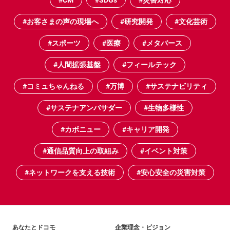
#CM
#SDGs
#災害対応
#お客さまの声の現場へ
#研究開発
#文化芸術
#スポーツ
#医療
#メタバース
#人間拡張基盤
#フィールテック
#コミュちゃんねる
#万博
#サステナビリティ
#サステナアンバサダー
#生物多様性
#カボニュー
#キャリア開発
#通信品質向上の取組み
#イベント対策
#ネットワークを支える技術
#安心安全の災害対策
あなたとドコモ
企業理念・ビジョン