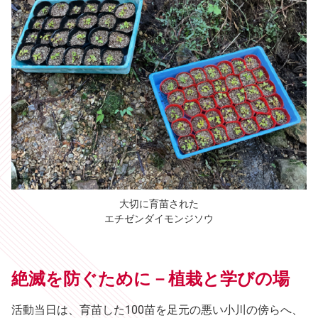
大切に育苗された
エチゼンダイモンジソウ
絶滅を防ぐために－植栽と学びの場
活動当日は、育苗した100苗を足元の悪い小川の傍らへ、