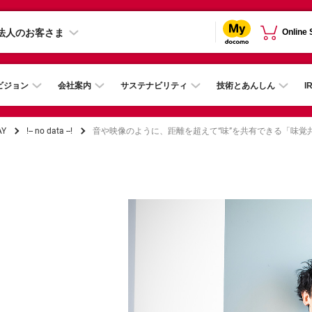
法人のお客さま
Online
ビジョン
会社案内
サステナビリティ
技術とあんしん
I
AY
!-- no data --!
音や映像のように、距離を超えて“味”を共有できる「味覚