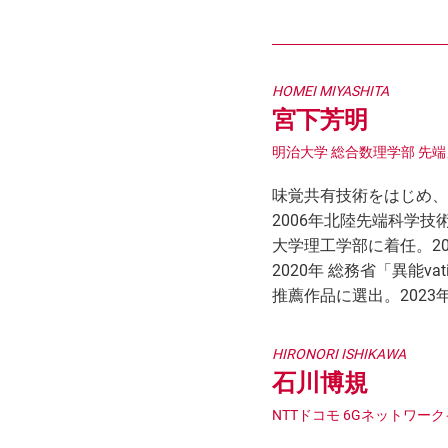
HOMEI MIYASHITA
宮下芳明
明治大学 総合数理学部 先
味覚共有技術をはじめ、
2006年北陸先端科学
大学理工学部に着任。2
2020年 総務省「異能
推薦作品に選出。202
HIRONORI ISHIKAWA
石川博規
NTTドコモ 6Gネットワー