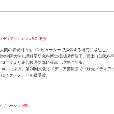
端メディアサイエンス学科 教授
人間の表現能力をコンピューターで拡張する研究に取組む。
技術大学院大学知識科学研究科博士後期課程修了、博士（知識科学
013年度より総合数理学部に移籍、現在に至る。
vation」に採択。第24回文化庁メディア芸術祭で「味覚メディ
3年にイグ・ノーベル賞受賞。
クイノベーション部