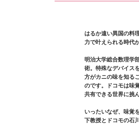
はるか遠い異国の料
力で叶えられる時代
明治大学総合数理学部
術。特殊なデバイス
方がカニの味を知る
のです。ドコモは味
共有できる世界に挑
いったいなぜ、味覚
下教授とドコモの石