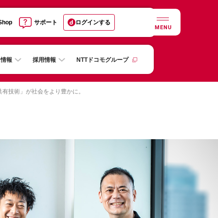
 Shop
サポート
ログインする
MENU
R情報
採用情報
NTTドコモグループ
共有技術」が社会をより豊かに。