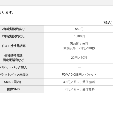
なります。
（税込
2年定期契約あり
550円
2年定期契約なし
1,100円
家族間：無料
ドコモ携帯電話宛
家族以外：22円／30秒
他社携帯電話
22円／30秒
固定電話宛など
パケットパック加入
パケットパック未加入
FOMA 0.088円／パケット
SMS（国内）
3.3円／回～、受信 無料
国際SMS
50円／回～、受信無料