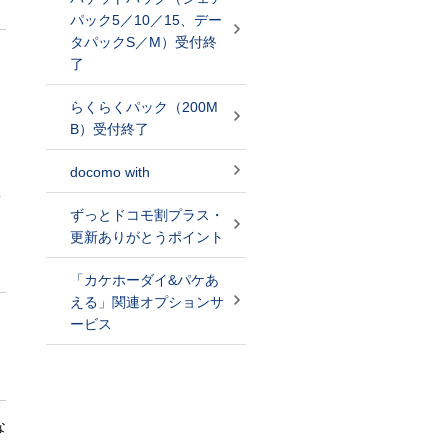
パック5／10／15、デー
タパックS／M）受付終
了
らくらくパック（200M
B）受付終了
docomo with
ま
ずっとドコモ割プラス・
更新ありがとうポイント
「カケホーダイ&パケあ
える」関連オプションサ
ービス
な