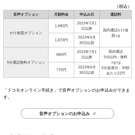
（税込）
音声オプション
月額料金
申込み日
通話料
2023年7月1
1,980円
日以降
国内通話かけ放
かけ放題オプション
題
※
8
2023年6月
1,870円
30日以前
国内通話
2023年7月1
880円
5分以内：無料
日以降
5分通話無料オプション
※
8
※
9
2023年6月
5分超過分：30秒
770円
30日以前
あたり22円
「ドコモオンライン手続き」で音声オプションのお申込みができま
す。
音声オプションのお申込み