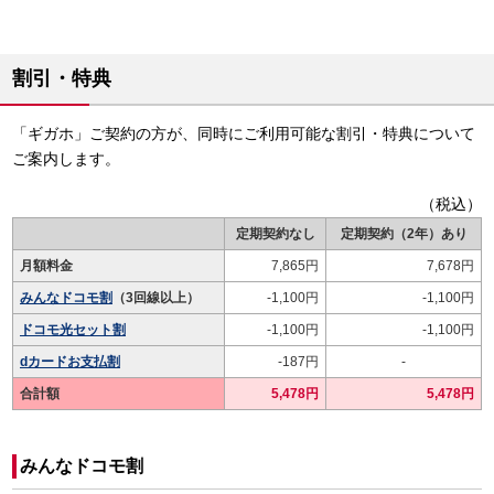
割引・特典
「ギガホ」ご契約の方が、同時にご利用可能な割引・特典について
ご案内します。
（税込）
定期契約なし
定期契約（2年）あり
月額料金
7,865円
7,678円
みんなドコモ割
（3回線以上）
-1,100円
-1,100円
ドコモ光セット割
-1,100円
-1,100円
dカードお支払割
-187円
-
合計額
5,478円
5,478円
みんなドコモ割