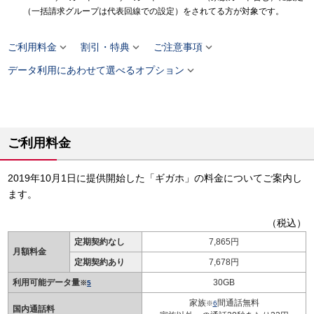
（一括請求グループは代表回線での設定）をされてる方が対象です。



ご利用料金
割引・特典
ご注意事項

データ利用にあわせて選べるオプション
ご利用料金
2019年10月1日に提供開始した「ギガホ」の料金についてご案内し
ます。
（税込）
定期契約なし
7,865円
月額料金
定期契約あり
7,678円
利用可能データ量
30GB
※
5
家族
間通話無料
※
6
国内通話料