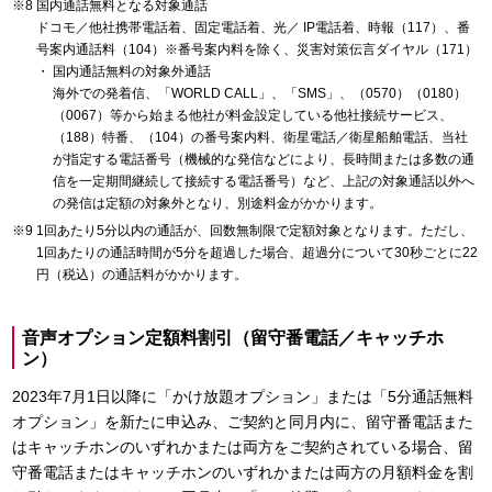
国内通話無料となる対象通話
ドコモ／他社携帯電話着、固定電話着、光／ IP電話着、時報（117）、番
号案内通話料（104）※番号案内料を除く、災害対策伝言ダイヤル（171）
国内通話無料の対象外通話
海外での発着信、「WORLD CALL」、「SMS」、（0570）（0180）
（0067）等から始まる他社が料金設定している他社接続サービス、
（188）特番、（104）の番号案内料、衛星電話／衛星船舶電話、当社
が指定する電話番号（機械的な発信などにより、長時間または多数の通
信を一定期間継続して接続する電話番号）など、上記の対象通話以外へ
の発信は定額の対象外となり、別途料金がかかります。
1回あたり5分以内の通話が、回数無制限で定額対象となります。ただし、
1回あたりの通話時間が5分を超過した場合、超過分について30秒ごとに22
円（税込）の通話料がかかります。
音声オプション定額料割引（留守番電話／キャッチホ
ン）
2023年7月1日以降に「かけ放題オプション」または「5分通話無料
オプション」を新たに申込み、ご契約と同月内に、留守番電話また
はキャッチホンのいずれかまたは両方をご契約されている場合、留
守番電話またはキャッチホンのいずれかまたは両方の月額料金を割