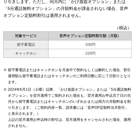
り引きします。ただし、同月内に「かけ放題オプション」または
「5分通話無料オプション」の月額料金が課金されない場合、音声
オプション定額料割引は適用されません。
（税込）
対象サービス
音声オプション定額料割引額（月額）
留守番電話
-330円
キャッチホン
-220円
留守番電話またはキャッチホンを月途中で契約もしくは解約した場合、割引
適用額も留守番電話またはキャッチホンのご利用日数に応じて日割りとなり
ます。
2024年6月1日（土曜）以降、「かけ放題オプション」または「5分通話無料
オプション」を翌月適用でご契約された場合も、翌月適用お申込完了日の当
月から留守番電話またはキャッチホンのいずれかまたは両方の月額料金を割
り引きします。（ご契約内容一覧、請求書には「音声OP定額料当月割引」
と表示されます。）
上記の翌月適用お申込時の割引は、翌月適用をキャンセルされた場合、適用
されません。