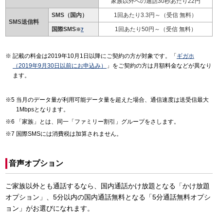
家族以外への通話30秒あたり22円
SMS（国内）
1回あたり3.3円～（受信 無料）
SMS送信料
国際SMS
1回あたり50円～（受信 無料）
※
7
記載の料金は2019年10月1日以降にご契約の方が対象です。「
ギガホ
（2019年9月30日以前にお申込み）
」をご契約の方は月額料金などが異なり
ます。
当月のデータ量が利用可能データ量を超えた場合、通信速度は送受信最大
1Mbpsとなります。
「家族」とは、同一「ファミリー割引」グループをさします。
国際SMSには消費税は加算されません。
音声オプション
ご家族以外とも通話するなら、国内通話かけ放題となる「かけ放題
オプション」、5分以内の国内通話無料となる「5分通話無料オプシ
ョン」がお選びになれます。