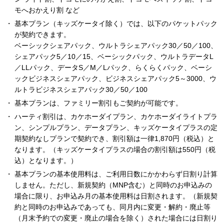
モへおかえり割 など
基本プラン（キッズケータイ除く）では、以下のパケットパック
が契約できます。
ベーシックシェアパック、ウルトラシェアパック30／50／100、
シェアパック5／10／15、ベーシックパック、ウルトラデータL
／LLパック、データS／M／Lパック、らくらくパック、ベーシ
ックビジネスシェアパック、ビジネスシェアパック5～3000、ウ
ルトラビジネスシェアパック30／50／100
基本プランは、ファミリー割引もご契約が可能です。
ハーティ割引は、カケホーダイプラン、カケホーダイライトプラ
ン、シンプルプラン、データプラン、キッズケータイプラスの定
期契約なしプランで契約でき、割引額は一律1,870円（税込）と
なります。（キッズケータイプラスの場合の割引額は550円（税
込）となります。）
基本プランの基本使用料は、ご利用日数にかかわらず日割り計算
しません。ただし、新規契約（MNP含む）と同時のお申込みの
場合に限り、お申込み月の基本使用料は日割されます。（新規契
約と同時のお申込みであっても、同月内に変更・解約・廃止等
（月末予約での変更・廃止の場合を除く）された場合には日割り