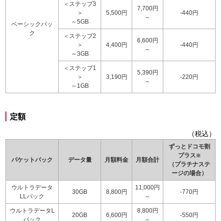
＜ステップ3
7,700円
＞
5,500円
-440円
～
～5GB
ベーシックパッ
ク
＜ステップ2
6,600円
＞
4,400円
-440円
～
～3GB
＜ステップ1
5,390円
＞
3,190円
-220円
～
～1GB
定額
（税込）
ずっとドコモ割
プラス
※
パケットパック
データ量
月額料金
月額合計
（プラチナステ
ージの場合）
ウルトラデータ
11,000円
30GB
8,800円
-770円
LLパック
～
ウルトラデータL
8,800円
20GB
6,600円
-550円
パック
～