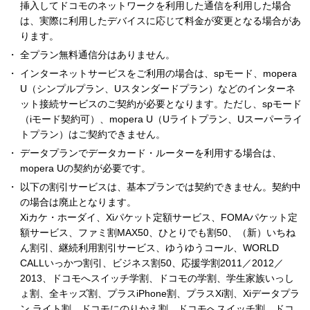
挿入してドコモのネットワークを利用した通信を利用した場合
は、実際に利用したデバイスに応じて料金が変更となる場合があ
ります。
全プラン無料通信分はありません。
インターネットサービスをご利用の場合は、spモード、mopera
U（シンプルプラン、Uスタンダードプラン）などのインターネ
ット接続サービスのご契約が必要となります。ただし、spモード
（iモード契約可）、mopera U（Uライトプラン、Uスーパーライ
トプラン）はご契約できません。
データプランでデータカード・ルーターを利用する場合は、
mopera Uの契約が必要です。
以下の割引サービスは、基本プランでは契約できません。契約中
の場合は廃止となります。
Xiカケ・ホーダイ、Xiパケット定額サービス、FOMAパケット定
額サービス、ファミ割MAX50、ひとりでも割50、（新）いちね
ん割引、継続利用割引サービス、ゆうゆうコール、WORLD
CALLいっかつ割引、ビジネス割50、応援学割2011／2012／
2013、ドコモへスイッチ学割、ドコモの学割、学生家族いっし
ょ割、全キッズ割、プラスiPhone割、プラスXi割、Xiデータプラ
ン ライト割、ドコモにのりかえ割、ドコモへスイッチ割、ドコ