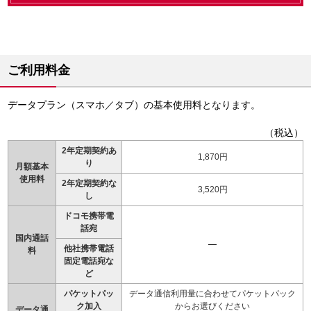
ご利用料金
データプラン（スマホ／タブ）の基本使用料となります。
（税込）
2年定期契約あ
1,870円
り
月額基本
使用料
2年定期契約な
3,520円
し
ドコモ携帯電
話宛
国内通話
他社携帯電話
料
固定電話宛な
ど
パケットパッ
データ通信利用量に合わせてパケットパック
ク加入
からお選びください
データ通