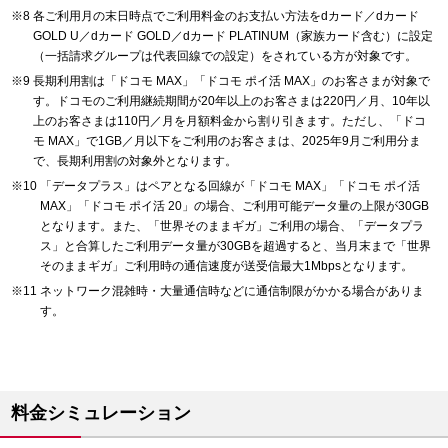
各ご利用月の末日時点でご利用料金のお支払い方法をdカード／dカード
GOLD U／dカード GOLD／dカード PLATINUM（家族カード含む）に設定
（一括請求グループは代表回線での設定）をされている方が対象です。
長期利用割は「ドコモ MAX」「ドコモ ポイ活 MAX」のお客さまが対象で
す。ドコモのご利用継続期間が20年以上のお客さまは220円／月、10年以
上のお客さまは110円／月を月額料金から割り引きます。ただし、「ドコ
モ MAX」で1GB／月以下をご利用のお客さまは、2025年9月ご利用分ま
で、長期利用割の対象外となります。
「データプラス」はペアとなる回線が「ドコモ MAX」「ドコモ ポイ活
MAX」「ドコモ ポイ活 20」の場合、ご利用可能データ量の上限が30GB
となります。また、「世界そのままギガ」ご利用の場合、「データプラ
ス」と合算したご利用データ量が30GBを超過すると、当月末まで「世界
そのままギガ」ご利用時の通信速度が送受信最大1Mbpsとなります。
ネットワーク混雑時・大量通信時などに通信制限がかかる場合がありま
す。
料金シミュレーション