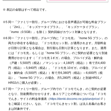
表記の金額はすべて税込です。
同一「ファミリー割引」グループ内における音声通話が可能な料金プラン
（「2in1」、「キッズケータイプラス」、「キッズケータイプラン」
「irumo（0.5GB）」を除く）契約回線がカウント対象となります。
同一「ファミリー割引」グループ内に「ドコモ光」「home 5G プラン」の
両方が存在する場合は、「ドコモ光セット割」が適用されます。月額料金
が日割り計算となる場合は、割引額も日割り計算となります。また、適用
には「ドコモ光」もしくは「home 5G プラン」のご契約が必要となり別途
費用がかかります（「ドコモ光 1ギガ」の場合、プロバイダ込・解約金
（戸建：5,500円（税込）／マンション：4,180円（税込））有で月4,400
円（税込）～5,940円（税込）。「ドコモ光 10ギガ」の場合、プロバイダ
込・解約金（5,500円（税込））有で月6,380円（税込）～6,600円（税
込）。「home 5G プラン」の場合、月5,280円（税込）と別途HR01／
HR02のご購入が必要）。
同一「ファミリー割引」グループ内での「ドコモでんき」のご契約が必要
となり、別途費用がかかります。各エリアごとの料金については「ドコモ
でんき」サイトの料金単価表（
https://denki.docomo.ne.jp/plan/price/
）
をご確認ください。なお、「ドコモでんきセット割」は法人名義のお客さ
まは対象外です。