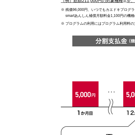
（例）総額211,000円の対象機種
※
を、
残価96,000円、いつでもカエドキプログ
smartあんしん補償月額料金1,100円の機
プログラムの利用にはプログラム利用料の支