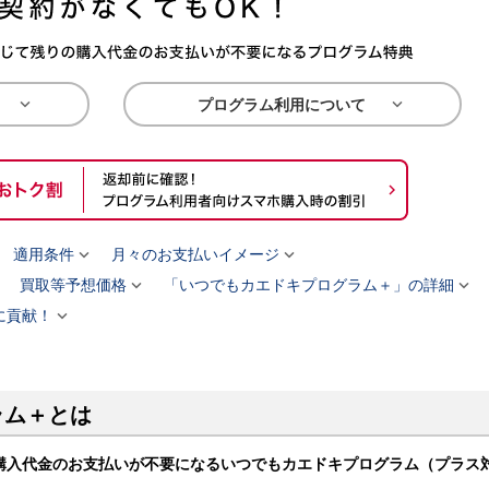


プログラム利用について


適用条件
月々のお支払いイメージ



買取等予想価格
「いつでもカエドキプログラム＋」の詳細

に貢献！
ラム＋とは
購入代金のお支払いが不要になるいつでもカエドキプログラム（プラス