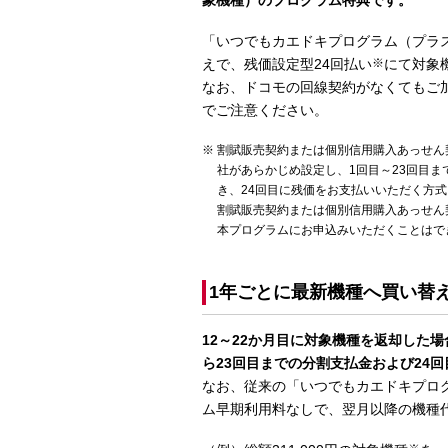
象機種）のプログラム特典です。
「いつでもカエドキプログラム（プラス
えで、残価設定型24回払い
※
にて対象
なお、ドコモの回線契約がなくてもご
でご注意ください。
割賦販売契約または個別信用購入あっせん
社があらかじめ設定し、1回目～23回目
き、24回目に残価をお支払いいただく方
割賦販売契約または個別信用購入あっせん
本プログラムにお申込みいただくことはで
1年ごとに最新機種へ買い替
12～22か月目に対象機種を返却した
ら23回目までの分割支払金および24
なお、従来の「いつでもカエドキプロ
ム早期利用料なしで、翌月以降の機種