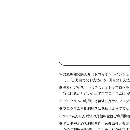
対象機種の購入月（ドコモオンラインショッ
し、1か月目でのお支払いを1回目のお支
当社が定める「いつでもカエドキプログラ
容に同意いただいた上で本プログラムにお
プログラムの利用には後述に定めるプログ
プログラム早期利用料は機種によって異な
smartあんしん補償の月額料金はご利用
ドコモが定める利用条件、返却条件、査定
ムのご利用を希望し、これを当社が承諾す