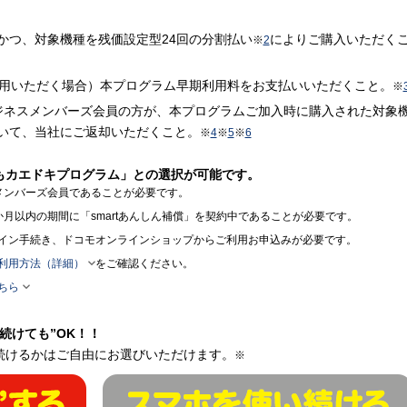
かつ、対象機種を残価設定型24回の分割払い
によりご購入いただく
※
2
利用いただく場合）本プログラム早期利用料をお支払いいただくこと。
※
ジネスメンバーズ会員の方が、本プログラムご加入時に購入された対象
いて、当社にご返却いただくこと。
※
4
※
5
※
6
もカエドキプログラム」との選択が可能です。
メンバーズ会員であることが必要です。
月以内の期間に「smartあんしん補償」を契約中であることが必要です。
イン手続き、ドコモオンラインショップからご利用お申込みが必要です。

利用方法（詳細）
をご確認ください。

ちら
続けても”OK！！
続けるかはご自由にお選びいただけます。
※