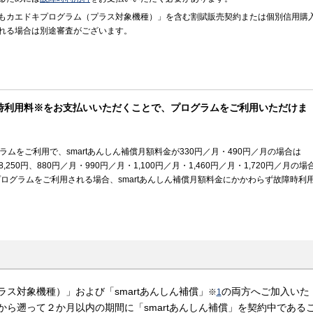
もカエドキプログラム（プラス対象機種）」を含む割賦販売契約または個別信用購
れる場合は別途審査がございます。
時利用料※をお支払いいただくことで、プログラムをご利用いただけま
ムをご利用で、smartあんしん補償月額料金が330円／月・490円／月の場合は
,250円、880円／月・990円／月・1,100円／月・1,460円／月・1,720円／月の場
本プログラムをご利用される場合、smartあんしん補償月額料金にかかわらず故障時利
ス対象機種）」および「smartあんしん補償」
の両方へご加入いた
※
1
ら遡って２か月以内の期間に「smartあんしん補償」を契約中である