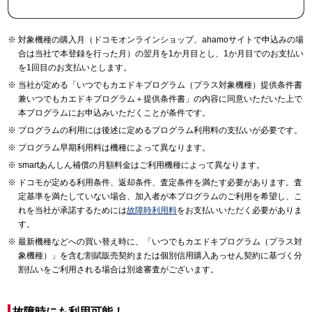
対象機種の購入月（ドコモオンラインショップ、ahamoサイトで申込みの場
合は当社で本登録を行った月）の翌月を1か月目とし、1か月目でのお支払い
を1回目のお支払いとします。
当社が定める「いつでもカエドキプログラム（プラス対象機種）提供条件書
兼いつでもカエドキプログラム＋提供条件書」の内容に同意いただいた上で
本プログラムにお申込みいただくことが条件です。
プログラムの利用には後述に定めるプログラム利用料の支払いが必要です。
プログラム早期利用料は機種によって異なります。
smartあんしん補償の月額料金はご利用機種によって異なります。
ドコモが定める利用条件、返却条件、査定条件を満たす必要があります。査
定基準を満たしていない場合、加入者が本プログラムのご利用を希望し、こ
れを当社が承諾するためには
故障時利用料
をお支払いいただく必要がありま
す。
最新機種などへの買い替え時に、「いつでもカエドキプログラム（プラス対
象機種）」を含む割賦販売契約または個別信用購入あっせん契約に基づく分
割払いをご利用される場合は別途審査がございます。
故障時にも利用可能！