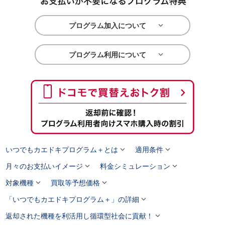

プログラム加入について

プログラム利用について


いつでもカエドキプログラム＋とは
適用条件


月々のお支払いイメージ
料金シミュレーション


対象機種
買取等予想価格

「いつでもカエドキプログラム＋」の詳細

返却された機種を利活用し循環型社会に貢献！