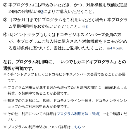
本プログラムにお申込みいただき、かつ、対象機種を残価設定型
24回の分割払い
によりご購入いただくこと。
※
2
（22か月目までにプログラムをご利用いただく場合）本プログラ
ム早期利用料をお支払いいただくこと。
※
3
dポイントクラブもしくはドコモビジネスメンバーズ会員の方
が、本プログラムご加入時に購入された対象機種をドコモが定め
る返却条件に基づいて、当社にご返却いただくこと。
※
4
※
5
※
6
なお、プログラム利用時に、「いつでもカエドキプログラム」との
選択が可能です。
dポイントクラブもしくはドコモビジネスメンバーズ会員であることが必要
です。
プログラム利用日が属する月から遡って2か月以内の期間に「smartあんしん
補償」を契約中であることが必要です。
郵送でのご返却には、店頭、ドコモオンライン手続き、ドコモオンラインシ
ョップからご利用お申込みが必要です。

その他、利用についての詳細は
プログラム利用方法（詳細）
をご確認くだ
さい。

プログラムの利用申込みについて詳細は
こちら