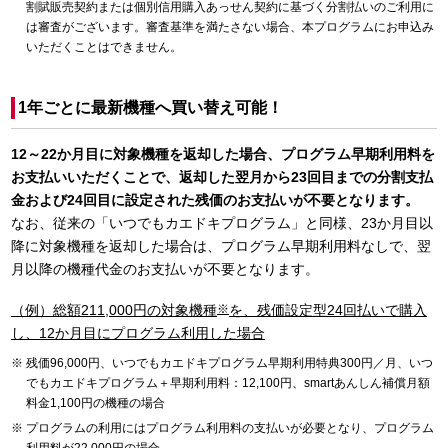
割賦販売契約または個別信用購入あっせん契約に基づく分割払いのご利用に
は審査がございます。審査基準を満たさない場合、本プログラムにお申込み
いただくことはできません。
1年ごとに最新機種へ買い替え可能！
12～22か月目に対象機種を返却した場合、プログラム早期利用料を
お支払いいただくことで、返却した翌月から23回目までの分割支払
金および24回目に設定された残価のお支払いが不要となります。
なお、従来の「いつでもカエドキプログラム」と同様、23か月目以
降に対象機種を返却した場合は、プログラム早期利用料なしで、翌
月以降の機種代金のお支払いが不要となります。
（例）総額211,000円の対象機種
※
を、残価設定型24回払いで購入
し、12か月目にプログラム利用した場合
残価96,000円、いつでもカエドキプログラム早期利用特典300円／月、いつ
でもカエドキプログラム＋早期利用料：12,100円、smartあんしん補償月額
料金1,100円の機種の場合
プログラムの利用にはプログラム利用料の支払いが必要となり、プログラム
利用料が22,000円の場合