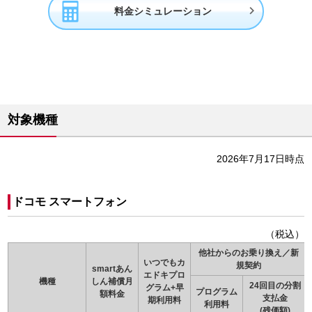

料金シミュレーション
対象機種
2026年7月17日時点
ドコモ スマートフォン
（税込）
他社からのお乗り換え／新
いつでもカ
規契約
smartあん
エドキプロ
機種
しん補償月
24回目の分割
グラム+早
プログラム
額料金
支払金
期利用料
利用料
(残価額)