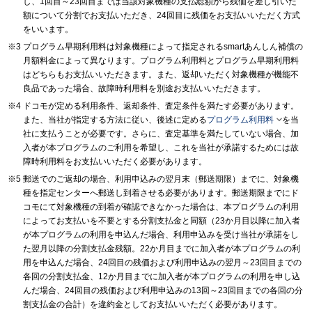
し、1回目～23回目までは当該対象機種の支払総額から残価を差し引いた
額について分割でお支払いただき、24回目に残価をお支払いいただく方式
をいいます。
プログラム早期利用料は対象機種によって指定されるsmartあんしん補償の
月額料金によって異なります。プログラム利用料とプログラム早期利用料
はどちらもお支払いいただきます。また、返却いただく対象機種が機能不
良品であった場合、故障時利用料を別途お支払いいただきます。
ドコモが定める利用条件、返却条件、査定条件を満たす必要があります。

また、当社が指定する方法に従い、後述に定める
プログラム利用料
を当
社に支払うことが必要です。さらに、査定基準を満たしていない場合、加
入者が本プログラムのご利用を希望し、これを当社が承諾するためには故
障時利用料をお支払いいただく必要があります。
郵送でのご返却の場合、利用申込みの翌月末（郵送期限）までに、対象機
種を指定センターへ郵送し到着させる必要があります。郵送期限までにド
コモにて対象機種の到着が確認できなかった場合は、本プログラムの利用
によってお支払いを不要とする分割支払金と同額（23か月目以降に加入者
が本プログラムの利用を申込んだ場合、利用申込みを受け当社が承諾をし
た翌月以降の分割支払金残額。22か月目までに加入者が本プログラムの利
用を申込んだ場合、24回目の残価および利用申込みの翌月～23回目までの
各回の分割支払金、12か月目までに加入者が本プログラムの利用を申し込
んだ場合、24回目の残価および利用申込みの13回～23回目までの各回の分
割支払金の合計）を違約金としてお支払いいただく必要があります。