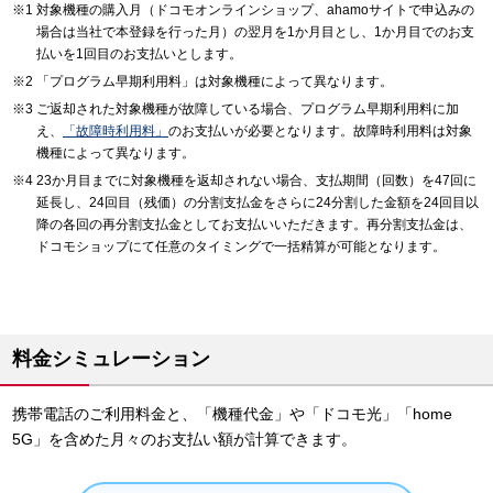
対象機種の購入月（ドコモオンラインショップ、ahamoサイトで申込みの
場合は当社で本登録を行った月）の翌月を1か月目とし、1か月目でのお支
払いを1回目のお支払いとします。
「プログラム早期利用料」は対象機種によって異なります。
ご返却された対象機種が故障している場合、プログラム早期利用料に加
え、
「故障時利用料」
のお支払いが必要となります。故障時利用料は対象
機種によって異なります。
23か月目までに対象機種を返却されない場合、支払期間（回数）を47回に
延長し、24回目（残価）の分割支払金をさらに24分割した金額を24回目以
降の各回の再分割支払金としてお支払いいただきます。再分割支払金は、
ドコモショップにて任意のタイミングで一括精算が可能となります。
料金シミュレーション
携帯電話のご利用料金と、「機種代金」や「ドコモ光」「home
5G」を含めた月々のお支払い額が計算できます。