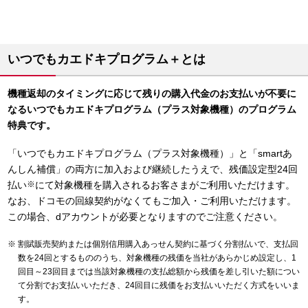
いつでもカエドキプログラム＋とは
機種返却のタイミングに応じて残りの購入代金のお支払いが不要に
なるいつでもカエドキプログラム（プラス対象機種）のプログラム
特典です。
「いつでもカエドキプログラム（プラス対象機種）」と「smartあ
んしん補償」の両方に加入および継続したうえで、残価設定型24回
払い
※
にて対象機種を購入されるお客さまがご利用いただけます。
なお、ドコモの回線契約がなくてもご加入・ご利用いただけます。
この場合、dアカウントが必要となりますのでご注意ください。
割賦販売契約または個別信用購入あっせん契約に基づく分割払いで、支払回
数を24回とするもののうち、対象機種の残価を当社があらかじめ設定し、1
回目～23回目までは当該対象機種の支払総額から残価を差し引いた額につい
て分割でお支払いいただき、24回目に残価をお支払いいただく方式をいいま
す。