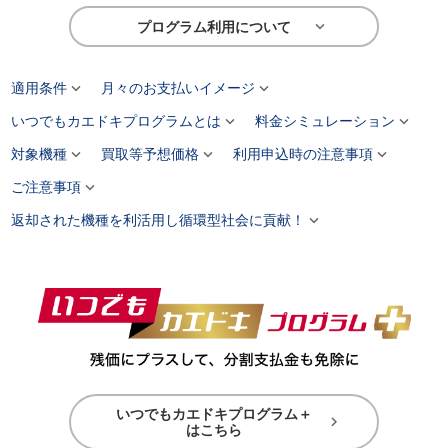

プログラム利用について


適用条件
月々のお支払いイメージ


いつでもカエドキプログラムとは
料金シミュレーション



対象機種
買取等予想価格
利用申込時の注意事項

ご注意事項

返却された機種を利活用し循環型社会に貢献！
いつでもカエドキプログラム＋

はこちら