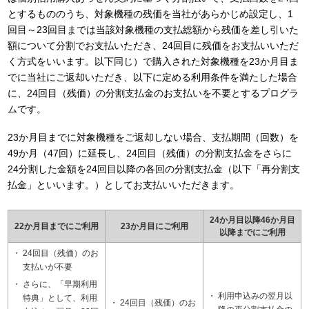
とするもののうち、対象機種の残価を当社があらかじめ設定し、1
回目～23回目までは当該対象機種の支払総額から残価を差し引いた
額について分割でお支払いただき、24回目に残価をお支払いいただ
く方式をいいます。以下同じ）で購入された対象機種を23か月目ま
でに当社にご返却いただき、以下に定める利用条件を満たした場合
に、24回目（残価）の分割支払金のお支払いを不要とするプログラ
ムです。
23か月目までに対象機種をご返却しない場合、支払期間（回数）を
49か月（47回）に延長し、24回目（残価）の分割支払金をさらに
24分割した金額を24回目以降の各回の分割支払金（以下「再分割支
払金」といいます。）としてお支払いいただきます。
24か月目以降46か月目
22か月目までにご利用
23か月目にご利用
以降までにご利用
24回目（残価）のお
支払いが不要
さらに、「早期利用
利用申込みの翌月以
特典」として、利用
24回目（残価）のお