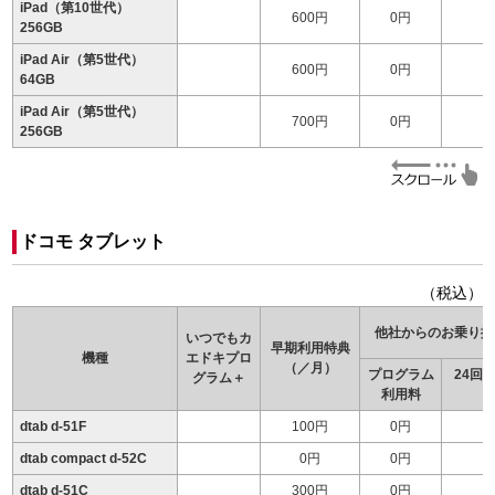
iPad（第10世代）
600円
0円
256GB
iPad Air（第5世代）
600円
0円
64GB
iPad Air（第5世代）
700円
0円
256GB
ドコモ タブレット
（税込）
他社からのお乗り換
いつでもカ
早期利用特典
機種
エドキ
プロ
（／月）
プログラム
24回
グラム＋
利用料
（
dtab d-51F
100円
0円
dtab compact d-52C
0円
0円
dtab d-51C
300円
0円