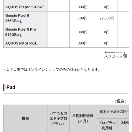
AQUOS R9 pro SH-54E
900円
0円
Google Pixel 9
700円
22,000円
256GB
※
1
Google Pixel 9 Pro
300円
0円
512GB
※
1
AQUOS R9 SH-51E
300円
0円
ドコモではオンラインショップのみの取扱いとなります。
iPad
（税込）
他社からのお乗り換
いつでもカ
早期利用特典
機種
エドキ
プロ
（／月）
プログラム
24回
グラム＋
利用料
（