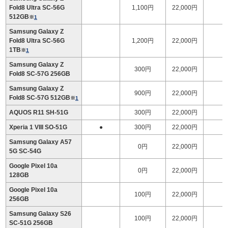
Fold8 Ultra SC-56G
1,100円
22,000円
1
512GB
※
1
Samsung Galaxy Z
Fold8 Ultra SC-56G
1,200円
22,000円
1
1TB
※
1
Samsung Galaxy Z
300円
22,000円
1
Fold8 SC-57G 256GB
Samsung Galaxy Z
900円
22,000円
1
Fold8 SC-57G 512GB
※
1
AQUOS R11 SH-51G
300円
22,000円
Xperia 1 VIII SO-51G
●
300円
22,000円
Samsung Galaxy A57
0円
22,000円
5G SC-54G
Google Pixel 10a
0円
22,000円
128GB
Google Pixel 10a
100円
22,000円
256GB
Samsung Galaxy S26
100円
22,000円
SC-51G 256GB