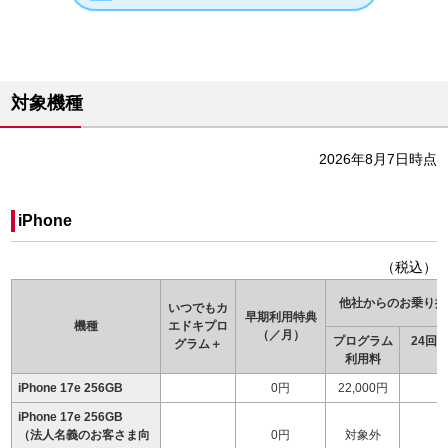
対象機種
2026年8月7日時点
iPhone
（税込）
他社からのお乗り換
いつでもカ
早期利用特典
機種
エドキ
プロ
（／月）
プログラム
24回
グラム＋
利用料
（
iPhone 17e 256GB
0円
22,000円
iPhone 17e 256GB
（法人名義のお客さま向
0円
対象外