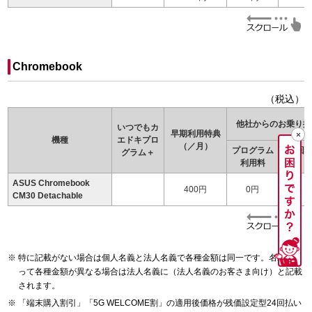
Chromebook
（税込）
他社からのお乗り換
いつでもカ
早期利用特典
機種
エドキ
プロ
（／月）
プログラム
24回
グラム＋
利用料
（
ASUS Chromebook
400円
0円
CM30 Detachable
特に記載がない場合は個人名義と法人名義で各種金額は同一です。名義によ
って各種金額が異なる場合は法人名義に（法人名義のお客さま向け）と記載
されます。
「端末購入割引」「5G WELCOME割」の適用後価格が残価設定型24回払い