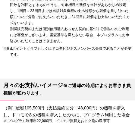
回数を24回とするもののうち、対象機種の残価を当社があらかじめ設定
し、1回目～23回目までは当該対象機種の支払総額から残価を差し引いた
額について分割でお支払いいただき、24回目に残価をお支払いいただく方
式をいいます。
割賦販売契約または個別信用購入あっせん契約に基づく分割払いのご利用
には審査がございます。審査基準を満たさない場合、本プログラムにお申
込みいただくことはできません。
dポイントクラブもしくはドコモビジネスメンバーズ会員であることが必要
です。
月々のお支払いイメージ
※ご返却の時期によりお客さま負
担額が変わります。
（例）総額105,500円（支払最終回分：48,000円）の機種を購入
し、ドコモで次の機種を購入したのちに、プログラム利用した場合
プログラム利用料22,000円、ドコモで買替えおトク割の適用可