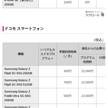
iPhone SE（第3世代）
100円
0円
256GB
ドコモ スマートフォン
（税込）
他社からのお乗り換
いつでもカ
早期利用特典
機種
エドキ
プロ
（／月）
プログラム
24回
グラム＋
利用料
（
Samsung Galaxy Z
300円
22,000円
1
Flip8 SC-55G 256GB
Samsung Galaxy Z
700円
22,000円
Flip8 SC-55G 512GB
Samsung Galaxy Z
Fold8 Ultra SC-56G
500円
22,000円
1
256GB
Samsung Galaxy Z