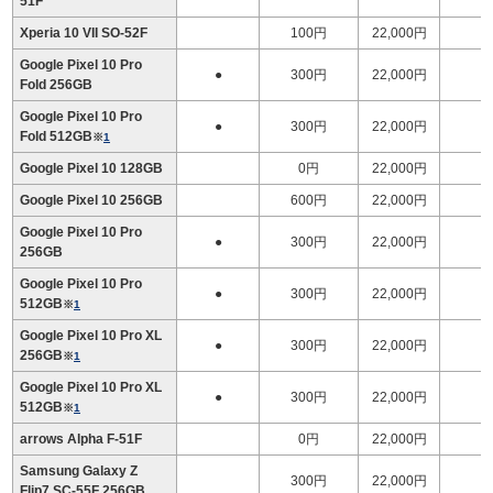
51F
Xperia 10 VII SO-52F
100円
22,000円
Google Pixel 10 Pro
●
300円
22,000円
1
Fold 256GB
Google Pixel 10 Pro
●
300円
22,000円
1
Fold 512GB
※
1
Google Pixel 10 128GB
0円
22,000円
Google Pixel 10 256GB
600円
22,000円
Google Pixel 10 Pro
●
300円
22,000円
256GB
Google Pixel 10 Pro
●
300円
22,000円
512GB
※
1
Google Pixel 10 Pro XL
●
300円
22,000円
256GB
※
1
Google Pixel 10 Pro XL
●
300円
22,000円
512GB
※
1
arrows Alpha F-51F
0円
22,000円
Samsung Galaxy Z
300円
22,000円
Flip7 SC-55F 256GB