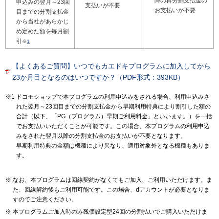
降の再分割支払金の
申込みの翌月～23回
支払いが不要
お支払いが不要
目までの分割支払金
から当社があらかじ
め定めた額を毎月割
引
※
1
【よくあるご質問】いつでもカエドキプログラムに加入してから
23か月目となるのはいつですか？（PDF形式：393KB）
ドコモショップで本プログラムの利用申込みをされる場合、利用申込みさ
れた翌月～23回目までの分割支払金から早期利用特典により割引した額の
合計（以下、「PG（プログラム）早期ご利用料金」といいます。）を一括
でお支払いいただくことが可能です。この場合、本プログラムの利用申込
みをされた翌月以降の分割支払金のお支払いが不要となります。
早期利用特典の金額は機種により異なり、適用対象外となる機種もありま
す。
なお、本プログラムは回線契約がなくてもご加入、ご利用いただけます。ま
た、回線解約後もご利用可能です。この場合、dアカウントが必要となりま
すのでご注意ください。
本プログラムご加入時のみ残価設定型24回の分割払いでご購入いただけま