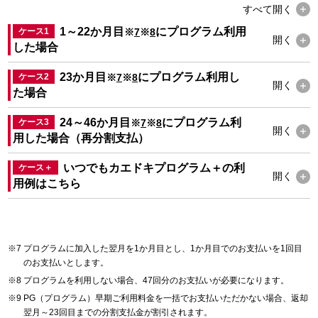
すべて
開く
1～22か月目
にプログラム利用
ケース1
※
7
※
8
開く
した場合
23か月目
にプログラム利用し
ケース2
※
7
※
8
開く
た場合
24～46か月目
にプログラム利
ケース3
※
7
※
8
開く
用した場合（再分割支払）
いつでもカエドキプログラム＋の利
ケース＋
開く
用例は
こちら
プログラムに加入した翌月を1か月目とし、1か月目でのお支払いを1回目
のお支払いとします。
プログラムを利用しない場合、47回分のお支払いが必要になります。
PG（プログラム）早期ご利用料金を一括でお支払いただかない場合、返却
翌月～23回目までの分割支払金が割引されます。