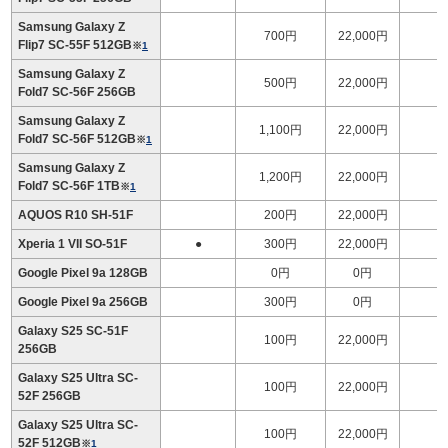
Samsung Galaxy Z
700円
22,000円
Flip7 SC-55F 512GB
※
1
Samsung Galaxy Z
500円
22,000円
1
Fold7 SC-56F 256GB
Samsung Galaxy Z
1,100円
22,000円
1
Fold7 SC-56F 512GB
※
1
Samsung Galaxy Z
1,200円
22,000円
1
Fold7 SC-56F 1TB
※
1
AQUOS R10 SH-51F
200円
22,000円
Xperia 1 VII SO-51F
●
300円
22,000円
Google Pixel 9a 128GB
0円
0円
Google Pixel 9a 256GB
300円
0円
Galaxy S25 SC-51F
100円
22,000円
256GB
Galaxy S25 Ultra SC-
100円
22,000円
1
52F 256GB
Galaxy S25 Ultra SC-
100円
22,000円
1
52F 512GB
※
1