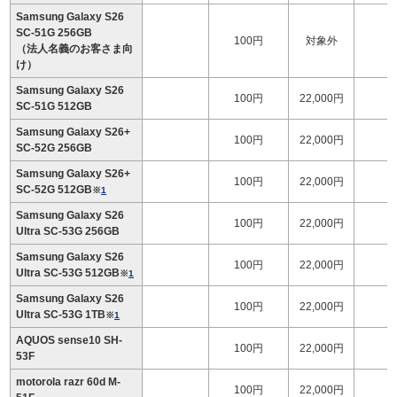
Samsung Galaxy S26
SC-51G 256GB
100円
対象外
（法人名義のお客さま向
け）
Samsung Galaxy S26
100円
22,000円
1
SC-51G 512GB
Samsung Galaxy S26+
100円
22,000円
1
SC-52G 256GB
Samsung Galaxy S26+
100円
22,000円
1
SC-52G 512GB
※
1
Samsung Galaxy S26
100円
22,000円
1
Ultra SC-53G 256GB
Samsung Galaxy S26
100円
22,000円
1
Ultra SC-53G 512GB
※
1
Samsung Galaxy S26
100円
22,000円
1
Ultra SC-53G 1TB
※
1
AQUOS sense10 SH-
100円
22,000円
53F
motorola razr 60d M-
100円
22,000円