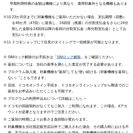
早期利用特典の金額は機種により異なり、適用対象外となる機種もありま
す。
23か月目までに対象機種をご返却いただかない場合、支払期間（回数）
を49か月（47回）に延長し、24回目（残価）の分割支払金をさらに24分
割した金額を24回目以降の各回の分割支払金（再分割支払金）としてお
支払いいただきます。
ドコモショップにて任意のタイミングで一括精算が可能となります。
SIMロック解除のお手続きは「
SIMロック解除
」をご確認ください。
返却については、当社の基準を満たした査定が完了する必要があります。
プログラム加入後、対象機種を“返却”しても“使い続ける（対象機種を返却し
ない）”こともできます。
店頭、ドコモオンライン手続き、ドコモオンラインショップから郵送でのご
返却をお申込みいただくことも可能です。

プログラムの利用申込みについて詳細は
こちら
ドコモの回線契約がなくてもご加入・ご利用になれます。この場合、dアカ
ウントが必要となりますのでご注意ください。
ご返却の時期によりお客さま負担額が変わります。
対象機種を当社指定販売店以外でご購入された場合、その購入時における不
備、不正があったことを当社が確認した場合、対象機種の分割支払金もしく