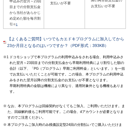
降の再分割支払金の
申込みの翌月～23回
支払いが不要
お支払いが不要
目までの分割支払金
から当社があらかじ
め定めた額を毎月割
引
※
1
【よくあるご質問】いつでもカエドキプログラムに加入してから
23か月目となるのはいつですか？（PDF形式：393KB）
ドコモショップで本プログラムの利用申込みをされる場合、利用申込みさ
れた翌月～23回目までの分割支払金から早期利用特典により割引した額の
合計（以下、「PG（プログラム）早期ご利用料金」といいます。）を一括
でお支払いいただくことが可能です。この場合、本プログラムの利用申込
みをされた翌月以降の分割支払金のお支払いが不要となります。
早期利用特典の金額は機種により異なり、適用対象外となる機種もありま
す。
なお、本プログラムは回線契約がなくてもご加入、ご利用いただけます。ま
た、回線解約後もご利用可能です。この場合、dアカウントが必要となりま
すのでご注意ください。
本プログラムご加入時のみ残価設定型24回の分割払いでご購入いただけま