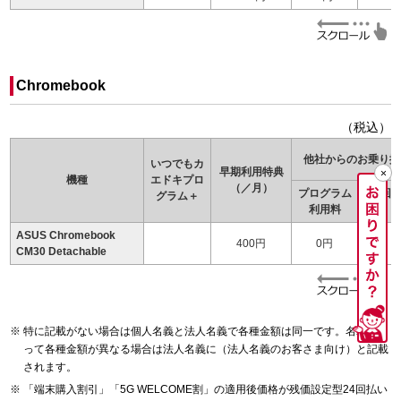
Chromebook
（税込）
他社からのお乗り換
いつでもカ
早期利用特典
機種
エドキ
プロ
（／月）
プログラム
24回
グラム＋
利用料
（
ASUS Chromebook
400円
0円
CM30 Detachable
特に記載がない場合は個人名義と法人名義で各種金額は同一です。名義によ
って各種金額が異なる場合は法人名義に（法人名義のお客さま向け）と記載
されます。
「端末購入割引」「5G WELCOME割」の適用後価格が残価設定型24回払い