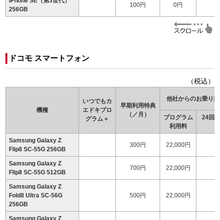
iPhone SE（第3世代）
100円
0円
256GB
ドコモ スマートフォン
（税込）
他社からのお乗り換
いつでもカ
早期利用特典
機種
エドキ
プロ
（／月）
プログラム
24回
グラム＋
利用料
（
Samsung Galaxy Z
300円
22,000円
1
Flip8 SC-55G 256GB
Samsung Galaxy Z
700円
22,000円
Flip8 SC-55G 512GB
Samsung Galaxy Z
Fold8 Ultra SC-56G
500円
22,000円
1
256GB
Samsung Galaxy Z