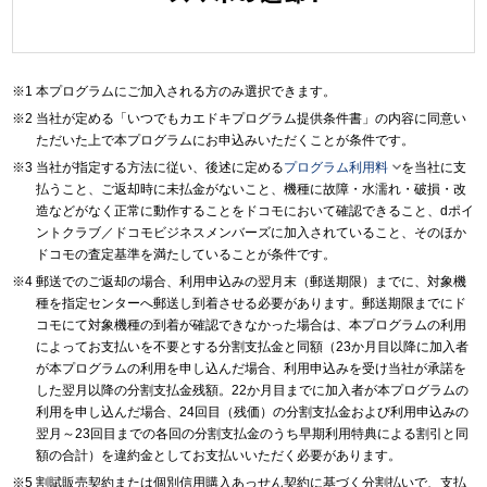
本プログラムにご加入される方のみ選択できます。
当社が定める「いつでもカエドキプログラム提供条件書」の内容に同意い
ただいた上で本プログラムにお申込みいただくことが条件です。

当社が指定する方法に従い、後述に定める
プログラム利用料
を当社に支
払うこと、ご返却時に未払金がないこと、機種に故障・水濡れ・破損・改
造などがなく正常に動作することをドコモにおいて確認できること、dポイ
ントクラブ／ドコモビジネスメンバーズに加入されていること、そのほか
ドコモの査定基準を満たしていることが条件です。
郵送でのご返却の場合、利用申込みの翌月末（郵送期限）までに、対象機
種を指定センターへ郵送し到着させる必要があります。郵送期限までにド
コモにて対象機種の到着が確認できなかった場合は、本プログラムの利用
によってお支払いを不要とする分割支払金と同額（23か月目以降に加入者
が本プログラムの利用を申し込んだ場合、利用申込みを受け当社が承諾を
した翌月以降の分割支払金残額。22か月目までに加入者が本プログラムの
利用を申し込んだ場合、24回目（残価）の分割支払金および利用申込みの
翌月～23回目までの各回の分割支払金のうち早期利用特典による割引と同
額の合計）を違約金としてお支払いいただく必要があります。
割賦販売契約または個別信用購入あっせん契約に基づく分割払いで、支払