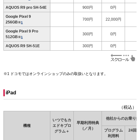
AQUOS R9 pro SH-54E
900円
0円
Google Pixel 9
700円
22,000円
256GB
※
1
Google Pixel 9 Pro
300円
0円
512GB
※
1
AQUOS R9 SH-51E
300円
0円
ドコモではオンラインショップのみの取扱いとなります。
iPad
（税込）
他社からのお乗り換
いつでもカ
早期利用特典
機種
エドキ
プロ
（／月）
プログラム
24回
グラム＋
利用料
（