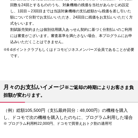
回数を24回とするもののうち、対象機種の残価を当社があらかじめ設定
し、1回目～23回目までは当該対象機種の支払総額から残価を差し引いた
額について分割でお支払いいただき、24回目に残価をお支払いいただく方
式をいいます。
割賦販売契約または個別信用購入あっせん契約に基づく分割払いのご利用
には審査がございます。審査基準を満たさない場合、本プログラムにお申
込みいただくことはできません。
dポイントクラブもしくはドコモビジネスメンバーズ会員であることが必要
です。
月々のお支払いイメージ
※ご返却の時期によりお客さま負
担額が変わります。
（例）総額105,500円（支払最終回分：48,000円）の機種を購入
し、ドコモで次の機種を購入したのちに、プログラム利用した場合
プログラム利用料22,000円、ドコモで買替えおトク割の適用可