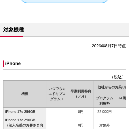
対象機種
2026年8月7日時点
iPhone
（税込）
他社からのお乗り換
いつでもカ
早期利用特典
機種
エドキ
プロ
（／月）
プログラム
24回
グラム＋
利用料
（
iPhone 17e 256GB
0円
22,000円
iPhone 17e 256GB
（法人名義のお客さま向
0円
対象外