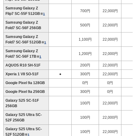
Samsung Galaxy Z
700円
22,000円
Flip7 SC-55F 512GB
※
1
Samsung Galaxy Z
500円
22,000円
1
Fold7 SC-56F 256GB
Samsung Galaxy Z
1,100円
22,000円
1
Fold7 SC-56F 512GB
※
1
Samsung Galaxy Z
1,200円
22,000円
1
Fold7 SC-56F 1TB
※
1
AQUOS R10 SH-51F
200円
22,000円
Xperia 1 VII SO-51F
●
300円
22,000円
Google Pixel 9a 128GB
0円
0円
Google Pixel 9a 256GB
300円
0円
Galaxy S25 SC-51F
100円
22,000円
256GB
Galaxy S25 Ultra SC-
100円
22,000円
1
52F 256GB
Galaxy S25 Ultra SC-
100円
22,000円
1
52F 512GB
※
1