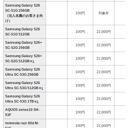
Samsung Galaxy S26
SC-51G 256GB
100円
対象外
（法人名義のお客さま向
け）
Samsung Galaxy S26
100円
22,000円
1
SC-51G 512GB
Samsung Galaxy S26+
100円
22,000円
1
SC-52G 256GB
Samsung Galaxy S26+
100円
22,000円
1
SC-52G 512GB
※
1
Samsung Galaxy S26
100円
22,000円
1
Ultra SC-53G 256GB
Samsung Galaxy S26
100円
22,000円
1
Ultra SC-53G 512GB
※
1
Samsung Galaxy S26
100円
22,000円
1
Ultra SC-53G 1TB
※
1
AQUOS sense10 SH-
100円
22,000円
53F
motorola razr 60d M-
100円
22,000円