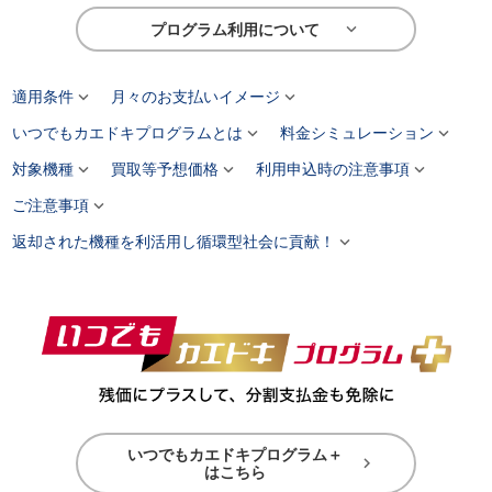

プログラム利用について


適用条件
月々のお支払いイメージ


いつでもカエドキプログラムとは
料金シミュレーション



対象機種
買取等予想価格
利用申込時の注意事項

ご注意事項

返却された機種を利活用し循環型社会に貢献！
いつでもカエドキプログラム＋

はこちら