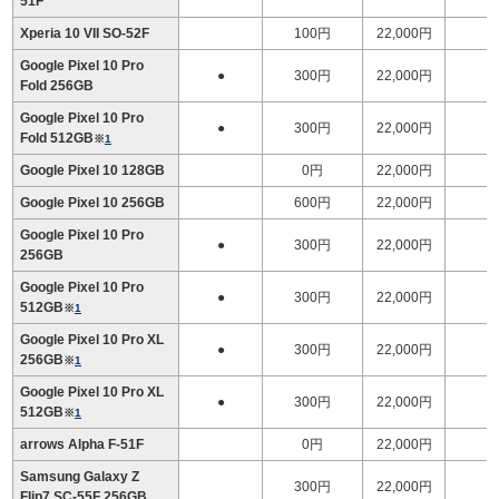
51F
Xperia 10 VII SO-52F
100円
22,000円
Google Pixel 10 Pro
●
300円
22,000円
1
Fold 256GB
Google Pixel 10 Pro
●
300円
22,000円
1
Fold 512GB
※
1
Google Pixel 10 128GB
0円
22,000円
Google Pixel 10 256GB
600円
22,000円
Google Pixel 10 Pro
●
300円
22,000円
256GB
Google Pixel 10 Pro
●
300円
22,000円
512GB
※
1
Google Pixel 10 Pro XL
●
300円
22,000円
256GB
※
1
Google Pixel 10 Pro XL
●
300円
22,000円
512GB
※
1
arrows Alpha F-51F
0円
22,000円
Samsung Galaxy Z
300円
22,000円
Flip7 SC-55F 256GB