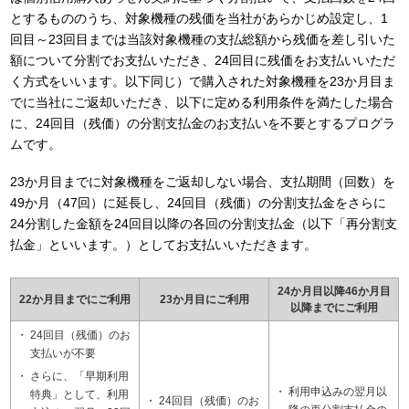
とするもののうち、対象機種の残価を当社があらかじめ設定し、1
回目～23回目までは当該対象機種の支払総額から残価を差し引いた
額について分割でお支払いただき、24回目に残価をお支払いいただ
く方式をいいます。以下同じ）で購入された対象機種を23か月目ま
でに当社にご返却いただき、以下に定める利用条件を満たした場合
に、24回目（残価）の分割支払金のお支払いを不要とするプログラ
ムです。
23か月目までに対象機種をご返却しない場合、支払期間（回数）を
49か月（47回）に延長し、24回目（残価）の分割支払金をさらに
24分割した金額を24回目以降の各回の分割支払金（以下「再分割支
払金」といいます。）としてお支払いいただきます。
24か月目以降46か月目
22か月目までにご利用
23か月目にご利用
以降までにご利用
24回目（残価）のお
支払いが不要
さらに、「早期利用
利用申込みの翌月以
特典」として、利用
24回目（残価）のお