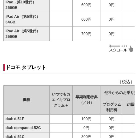
iPad（第10世代）
600円
0円
256GB
iPad Air（第5世代）
600円
0円
64GB
iPad Air（第5世代）
700円
0円
256GB
ドコモ タブレット
（税込）
他社からのお乗り換
いつでもカ
早期利用特典
機種
エドキ
プロ
（／月）
プログラム
24回
グラム＋
利用料
（
dtab d-51F
100円
0円
dtab compact d-52C
0円
0円
dtab d-51C
300円
0円