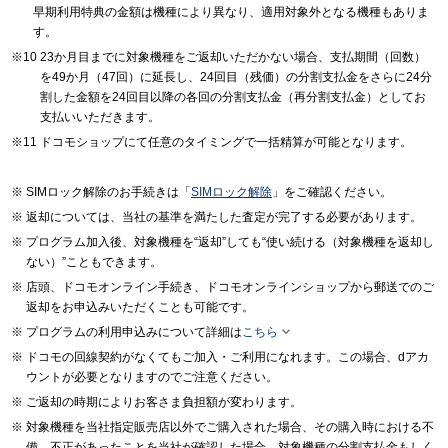
早期利用特典の金額は機種により異なり、適用対象外となる機種もありま
す。
23か月目までに対象機種をご返却いただかない場合、支払期間（回数）
を49か月（47回）に延長し、24回目（残価）の分割支払金をさらに24分
割した金額を24回目以降の各回の分割支払金（再分割支払金）としてお
支払いいただきます。
ドコモショップにて任意のタイミングで一括精算が可能となります。
SIMロック解除のお手続きは「
SIMロック解除
」をご確認ください。
返却については、当社の基準を満たした査定が完了する必要があります。
プログラム加入後、対象機種を“返却”しても“使い続ける（対象機種を返却し
ない）”こともできます。
店頭、ドコモオンライン手続き、ドコモオンラインショップから郵送でのご
返却をお申込みいただくことも可能です。

プログラムの利用申込みについて詳細は
こちら
ドコモの回線契約がなくてもご加入・ご利用になれます。この場合、dアカ
ウントが必要となりますのでご注意ください。
ご返却の時期によりお客さま負担額が変わります。
対象機種を当社指定販売店以外でご購入された場合、その購入時における不
備、不正があったことを当社が確認した場合、対象機種の分割支払金もしく