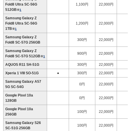
Fold8 Ultra SC-56G
1,100円
22,000円
1
512GB
※
1
Samsung Galaxy Z
Fold8 Ultra SC-56G
1,200円
22,000円
1
1TB
※
1
Samsung Galaxy Z
300円
22,000円
1
Fold8 SC-57G 256GB
Samsung Galaxy Z
900円
22,000円
1
Fold8 SC-57G 512GB
※
1
AQUOS R11 SH-51G
300円
22,000円
Xperia 1 VIII SO-51G
●
300円
22,000円
Samsung Galaxy A57
0円
22,000円
5G SC-54G
Google Pixel 10a
0円
22,000円
128GB
Google Pixel 10a
100円
22,000円
256GB
Samsung Galaxy S26
100円
22,000円
SC-51G 256GB