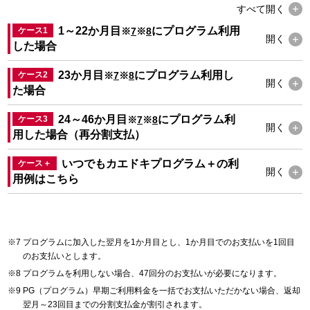
すべて
開く
1～22か月目
にプログラム利用
ケース1
※
7
※
8
開く
した場合
23か月目
にプログラム利用し
ケース2
※
7
※
8
開く
た場合
24～46か月目
にプログラム利
ケース3
※
7
※
8
開く
用した場合（再分割支払）
いつでもカエドキプログラム＋の利
ケース＋
開く
用例は
こちら
プログラムに加入した翌月を1か月目とし、1か月目でのお支払いを1回目
のお支払いとします。
プログラムを利用しない場合、47回分のお支払いが必要になります。
PG（プログラム）早期ご利用料金を一括でお支払いただかない場合、返却
翌月～23回目までの分割支払金が割引されます。