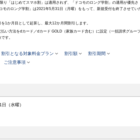
い限り「はじめてスマホ割」は適用されず、「ドコモのロング学割」の適用が優先さ
モのロング学割」は2021年5月31日（月曜）をもって、新規受付を終了させてい
を1か月目として起算し、最大12か月間割引します。
払い方法をdカード／dカード GOLD（家族カード含む）に設定（一括請求グルー
象です。



割引となる対象料金プラン
割引額
割引期間

ご注意事項
31日（水曜）