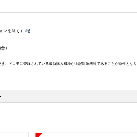
ォンを除く）
※
6
場合）
だき、ドコモに登録されている最新購入機種が上記対象機種であることが条件となり
ン