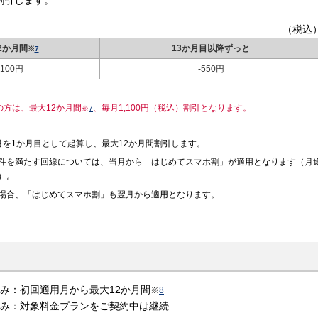
割引します。
（税込
2か月間
13か月目以降ずっと
※
7
,100円
-550円
の方は、最大12か月間
、毎月1,100円（税込）割引となります。
※
7
を1か月目として起算し、最大12か月間割引します。
件を満たす回線については、当月から「はじめてスマホ割」が適用となります（月
）。
場合、「はじめてスマホ割」も翌月から適用となります。
申込み：初回適用月から最大12か月間
※
8
申込み：対象料金プランをご契約中は継続