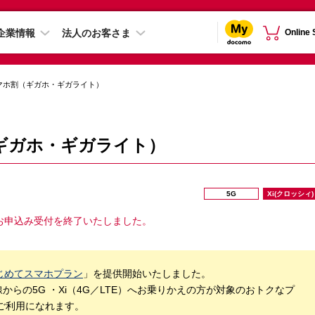
企業情報
法人のお客さま
Online
マホ割（ギガホ・ギガライト）
ギガホ・ギガライト）
5G
Xi(クロッシィ)
規お申込み受付を終了いたしました。
じめてスマホプラン
」を提供開始いたしました。
からの5G ・Xi（4G／LTE）へお乗りかえの方が対象のおトクなプ
ご利用になれます。