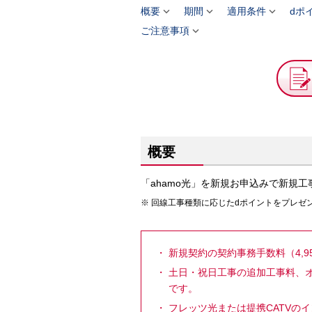



概要
期間
適用条件
dポ

ご注意事項
概要
「ahamo光」を新規お申込みで新規
回線工事種類に応じたdポイントをプレゼ
新規契約の契約事務手数料（4,9
土日・祝日工事の追加工事料、
です。
フレッツ光または提携CATVの