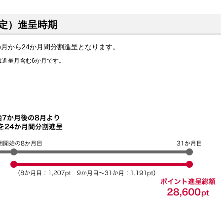
定）進呈時期
の月から24か月間分割進呈となります。
は進呈月含む6か月です。