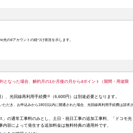
mo光のdアカウントの紐づけ状況を示します。
解約となった場合、解約月の1か月後の月からdポイント（期間・用途限
0円）、光回線再利用手続費
※
（6,600円）は別途必要となります。
込みいただき、お申込みから180日以内に開通された場合、光回線再利用手続費は請求
ス」の通常工事料のみとし、土日・祝日工事の追加工事料、「ドコモ光
事内容によって発生する追加料金は無料特典の適用外です。