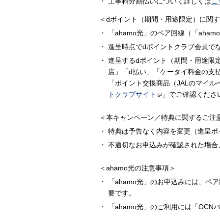
工事料分割払いについて詳しくは
こ
＜dポイント（期間・用途限定）に関
「ahamo光」のペア回線（「ah
進呈時点でdポイントクラブ会員で
進呈するdポイント（期間・用途限
店」「d払い」「ケータイ料金の支
「ポイント交換商品（JALのマイ
トクラブサイト
」でご確認くださ
＜本キャンペーン／特典に関するご注
特典は予告なく内容を変更（進呈ポ
不適切なお申込みが確認された場合
＜ahamo光の注意事項＞
「ahamo光」のお申込みには、ペア
要です。
「ahamo光」のご利用には「OC