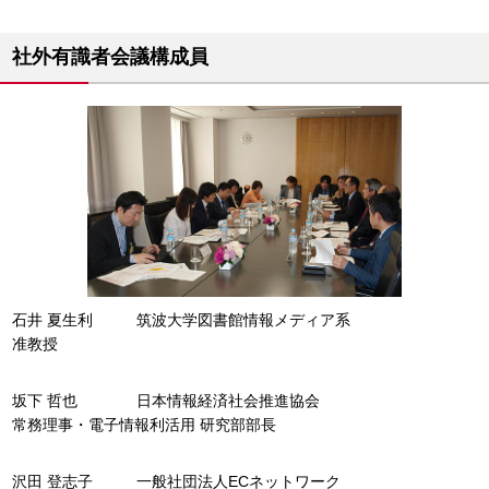
社外有識者会議構成員
石井 夏生利
筑波大学図書館情報メディア系
准教授
坂下 哲也
日本情報経済社会推進協会
常務理事・電子情報利活用 研究部部長
沢田 登志子
一般社団法人ECネットワーク