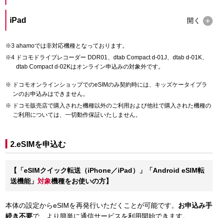
iPad
開く
ahamoでは非対応機種となっております。
ドコモドライブレコーダー DDR01、dtab Compact d-01J、dtab d-01K、
dtab Compact d-02Kはオンライン申込みの対象外です。
ドコモオンラインショップでのeSIMのみ契約時には、キッズケータイプラ
ンのお申込みはできません。
ドコモ販売店で購入された機種以外のご利用および他社で購入された機種の
ご利用については、一切動作保証いたしません。
2.eSIMを申込む
【「eSIMクイック転送（iPhone／iPad）」「Android eSIM転
送機能」
対象
機種をお使いの方】
本体の設定からeSIMを再発行いただくことが可能です。
お申込み手
続き不要
で、より簡単に通信サービスを利用開始できます。