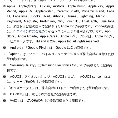
Apple、Appleのロゴ、AirPlay、AirPods、Apple Music、Apple Pay、Apple
Pencil、Apple TV、Apple Watch、Ceramic Shield、Dynamic Island、Face
ID、FaceTime、iBooks、iPad、iPhone、iTunes、Lightning、Magic
Keyboard、MagSafe、ProMotion、Siri、Touch ID、TrueDepth、True Tone
は、米国および他の国々で登録されたApple Inc.の商標です。iPhoneの商標
は、
アイホン株式会社
のライセンスにもとづき使用されています。App
Store、Apple Arcade、AppleCare+、Apple TV+、iCloudは、Apple Inc.のサ
ービスマークです。TM and © 2026 Apple Inc.
All rights reserved.
「Android」「Google Pixel」は、Google LLC の商標です。
「Xperia」は、ソニーモバイルコミュニケーションズ株式会社の商標または
登録商標です。
「Samsung Galaxy」はSamsung Electronics Co.,Ltd. の商標または登録商
標です。
「AQUOS／アクオス」および「AQUOS」ロゴ、「AQUOS sense」ロゴ
は、シャープ株式会社の登録商標です。
「キッズケータイ」は、株式会社NTTドコモの商標または登録商標です。
「DIGNO
®
」は、京セラ株式会社の登録商標です。
「VAIO」は、VAIO株式会社の登録商標または商標です。