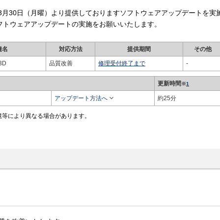
年3月30日（月曜）より提供しておりますソフトウェアアップデートを実
フトウェアアップデートの実施をお願いいたします。
種名
対応方法
提供期間
その他
53D
品質改善
修理受付終了まで
-
更新時間
※
1

アップデート方法へ
約25分
境等により異なる場合があります。