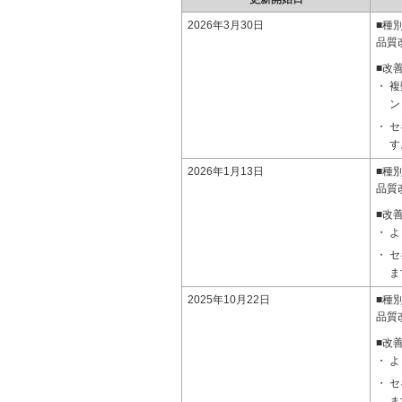
2026年3月30日
■種
品質
■改
複
ン
セ
す
2026年1月13日
■種
品質
■改
よ
セ
ま
2025年10月22日
■種
品質
■改
よ
セ
ま