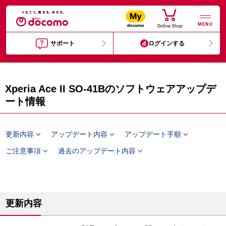
MENU
サポート
ログインする
Xperia Ace II SO-41Bのソフトウェアアップデ
ート情報



更新内容
アップデート内容
アップデート手順


ご注意事項
過去のアップデート内容
更新内容