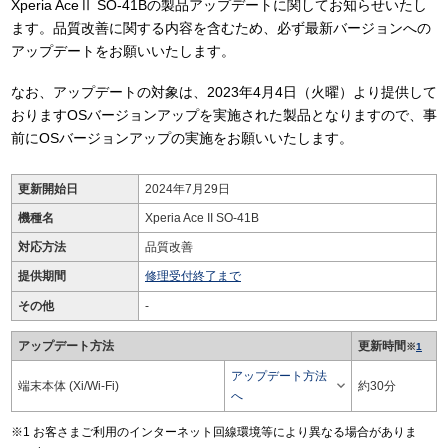
Xperia AceⅡ SO-41Bの製品アップデートに関してお知らせいたし
ます。品質改善に関する内容を含むため、必ず最新バージョンへの
アップデートをお願いいたします。
なお、アップデートの対象は、2023年4月4日（火曜）より提供して
おりますOSバージョンアップを実施された製品となりますので、事
前にOSバージョンアップの実施をお願いいたします。
更新開始日
2024年7月29日
機種名
Xperia Ace II SO-41B
対応方法
品質改善
提供期間
修理受付終了まで
その他
-
アップデート方法
更新時間
※
1
アップデート方法

端末本体 (Xi/Wi-Fi)
約30分
へ
お客さまご利用のインターネット回線環境等により異なる場合がありま