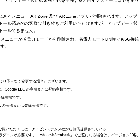
、 アップデート後に端末初期化を実施すると再インストールはできませ
メニュー AR Zone 及び AR Zoneアプリが削除されます。アップ
ンストール済みのお客様は引き続きご利用いただけますが、アップデート後
トールできません。
択メニューが省電力モードから削除され、省電力モードON時でも5G接続
ます。
より予告なく変更する場合がございます。
id」は、Google LLC の商標または登録商標です。
たは登録商標です。
Co.,Ltd. の商標または登録商標です。
をご覧いただくには、アドビシステムズ社から無償提供されている
ラグインが必要です。「Adobe® Acrobat®」でご覧になる場合は、バージョン10以