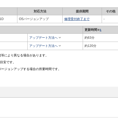
対応方法
提供期間
その他
51D
OSバージョンアップ
修理受付終了まで
-
更新時間
※
1

アップデート方法へ
約63分

アップデート方法へ
約120分
境等により異なる場合があります。
の目安です。
バージョンアップする場合の所要時間です。