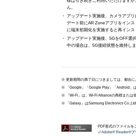
様は引き続きご利用いただけますが
ん。
アップデート実施後、カメラアプリにある
デート前にAR Zoneアプリをイ
に端末初期化を実施すると再インス
アップデート実施後、5GをOFF選
中の場合は、5G接続状態を維持し
更新期間の満了日につきましては、都合に
「Google」「Google Play」「Andro
「Wi-Fi」は、Wi-Fi Allianceの商標ま
「Galaxy」はSamsung Electronics 
PDF形式のファイル
Adobe® Reader®
プ