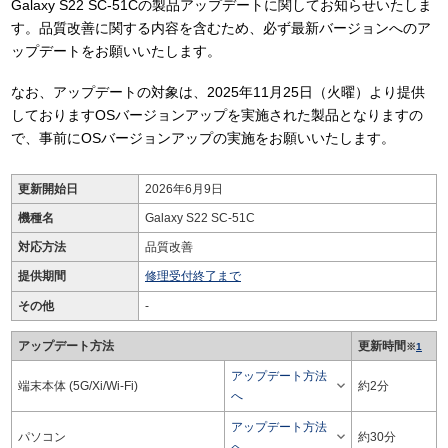
Galaxy S22 SC-51Cの製品アップデートに関してお知らせいたしま
す。品質改善に関する内容を含むため、必ず最新バージョンへのア
ップデートをお願いいたします。
なお、アップデートの対象は、2025年11月25日（火曜）より提供
しておりますOSバージョンアップを実施された製品となりますの
で、事前にOSバージョンアップの実施をお願いいたします。
更新開始日
2026年6月9日
機種名
Galaxy S22 SC-51C
対応方法
品質改善
提供期間
修理受付終了まで
その他
-
アップデート方法
更新時間
※
1
アップデート方法

端末本体 (5G/Xi/Wi-Fi)
約2分
へ
アップデート方法

パソコン
約30分
へ