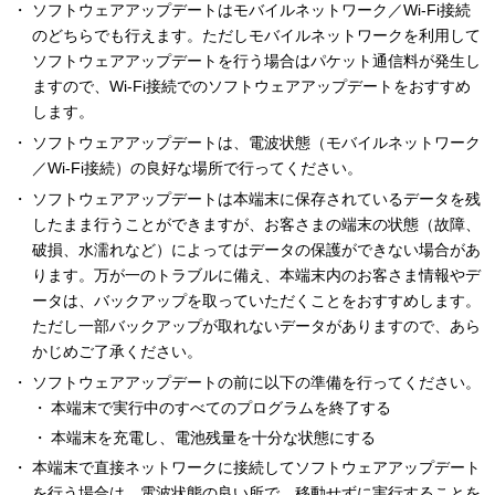
ソフトウェアアップデートはモバイルネットワーク／Wi-Fi接続
のどちらでも行えます。ただしモバイルネットワークを利用して
ソフトウェアアップデートを行う場合はパケット通信料が発生し
ますので、Wi-Fi接続でのソフトウェアアップデートをおすすめ
します。
ソフトウェアアップデートは、電波状態（モバイルネットワーク
／Wi-Fi接続）の良好な場所で行ってください。
ソフトウェアアップデートは本端末に保存されているデータを残
したまま行うことができますが、お客さまの端末の状態（故障、
破損、水濡れなど）によってはデータの保護ができない場合があ
ります。万が一のトラブルに備え、本端末内のお客さま情報やデ
ータは、バックアップを取っていただくことをおすすめします。
ただし一部バックアップが取れないデータがありますので、あら
かじめご了承ください。
ソフトウェアアップデートの前に以下の準備を行ってください。
本端末で実行中のすべてのプログラムを終了する
本端末を充電し、電池残量を十分な状態にする
本端末で直接ネットワークに接続してソフトウェアアップデート
を行う場合は、電波状態の良い所で、移動せずに実行することを