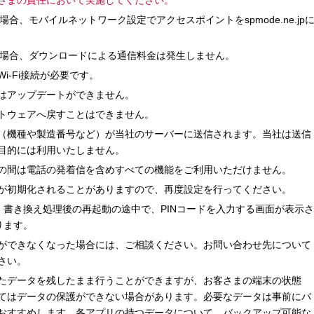
さまの責任において実施してください。
場合、モバイルネットワーク設定でアクセスポイントをspmode.ne.jp
の場合、ダウンロードによる通信料金は発生しません。
i-Fi接続が必要です。
はアップデートができません。
トウェアへ戻すことはできません。
（機種や製造番号など）が当社のサーバーに送信されます。当社は送信
目的には利用いたしません。
の間は電話の発着信を含めすべての機能をご利用いただけません。
が初期化されることがありますので、再度設定を行ってください。
、書き換え処理後の再起動の途中で、PINコードを入力する画面が表示さ
ります。
ができなくなった場合には、ご相談ください。お問い合わせ先について
さい。
たデータを残したまま行うことができますが、お客さまの端末の状態
てはデータの保護ができない場合があります。必要なデータは事前にバ
おすすめします。各アプリの持つデータについて、バックアップ可能な