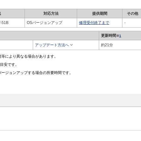
名
対応方法
提供期間
その他
51B
OSバージョンアップ
修理受付終了まで
-
更新時間
※
1

アップデート方法へ
約21分
境等により異なる場合があります。
の目安です。
バージョンアップする場合の所要時間です。