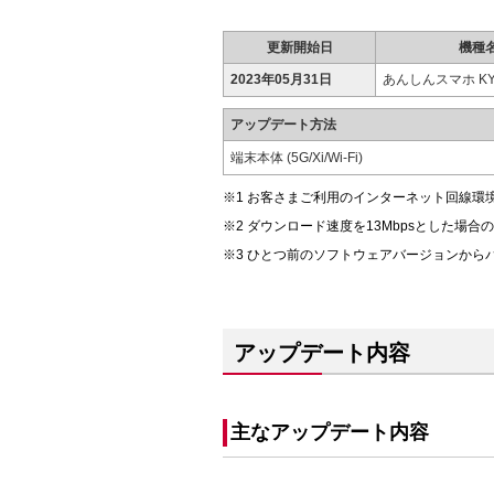
更新開始日
機種
2023年05月31日
あんしんスマホ KY-
アップデート方法
端末本体 (5G/Xi/Wi-Fi)
お客さまご利用のインターネット回線環
ダウンロード速度を13Mbpsとした場合
ひとつ前のソフトウェアバージョンから
アップデート内容
主なアップデート内容